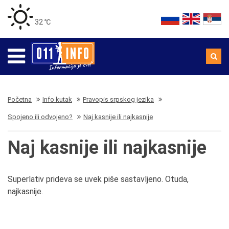
32 ℃
Početna
Info kutak
Pravopis srpskog jezika
Spojeno ili odvojeno?
Naj kasnije ili najkasnije
Naj kasnije ili najkasnije
Superlativ prideva se uvek piše sastavljeno. Otuda,
najkasnije.