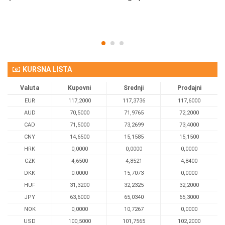
KURSNA LISTA
Valuta
Kupovni
Srednji
Prodajni
EUR
117,2000
117,3736
117,6000
AUD
70,5000
71,9765
72,2000
CAD
71,5000
73,2699
73,4000
CNY
14,6500
15,1585
15,1500
HRK
0,0000
0,0000
0,0000
CZK
4,6500
4,8521
4,8400
DKK
0.0000
15,7073
0,0000
HUF
31,3200
32,2325
32,2000
JPY
63,6000
65,0340
65,3000
NOK
0,0000
10,7267
0,0000
USD
100,5000
101,7565
102,2000