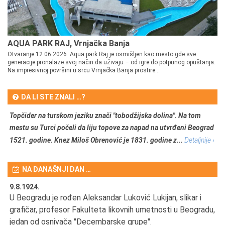
AQUA PARK RAJ, Vrnjačka Banja
Otvaranje 12.06.2026. Aqua park Raj je osmišljen kao mesto gde sve
generacije pronalaze svoj način da uživaju – od igre do potpunog opuštanja.
Na impresivnoj površini u srcu Vrnjačka Banja prostire...
DA LI STE ZNALI …?
Topčider na turskom jeziku znači "tobodžijska dolina". Na tom
mestu su Turci počeli da liju topove za napad na utvrđeni Beograd
1521. godine. Knez Miloš Obrenović je 1831. godine z...
Detaljnije ›
NA DANAŠNJI DAN …
9.8.1924.
9.
U Beogradu je rođen Aleksandar Luković Lukijan, slikar i
Pr
grafičar, profesor Fakulteta likovnih umetnosti u Beogradu,
JA
d
jedan od osnivača "Decembarske grupe".