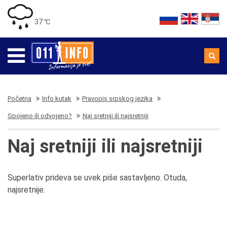
37 ℃
Početna
Info kutak
Pravopis srpskog jezika
Spojeno ili odvojeno?
Naj sretniji ili najsretniji
Naj sretniji ili najsretniji
Superlativ prideva se uvek piše sastavljeno. Otuda,
najsretnije.