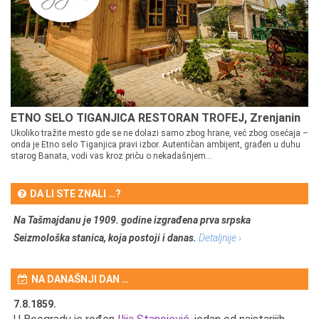
ETNO SELO TIGANJICA RESTORAN TROFEJ, Zrenjanin
Ukoliko tražite mesto gde se ne dolazi samo zbog hrane, već zbog osećaja –
onda je Etno selo Tiganjica pravi izbor. Autentičan ambijent, građen u duhu
starog Banata, vodi vas kroz priču o nekadašnjem...
DA LI STE ZNALI …?
Na Tašmajdanu je 1909. godine izgrađena prva srpska
Seizmološka stanica, koja postoji i danas.
Detaljnije ›
NA DANAŠNJI DAN …
7.8.1859.
7.