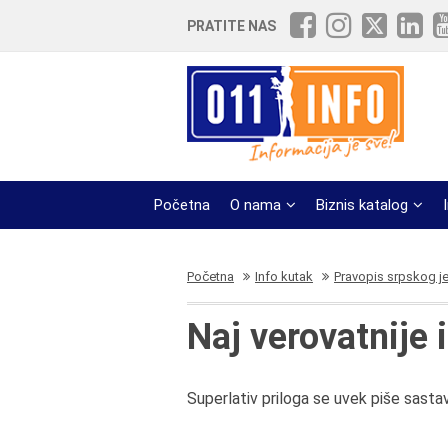
PRATITE NAS
Početna
O nama
Biznis katalog
Početna
Info kutak
Pravopis srpskog j
Naj verovatnije i
Superlativ priloga se uvek piše sastav