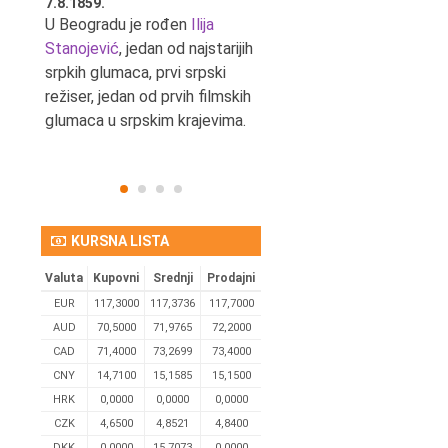
7.8.1859.
7.8.1855.
tić,
U Beogradu je rođen
Ilija
U Beogradu je rođen Svetis
Stanojević
, jedan od najstarijih
Dinulović, pozorišni glumac 
srpkih glumaca, prvi srpski
reditelj.
režiser, jedan od prvih filmskih
glumaca u srpskim krajevima.
KURSNA LISTA
Valuta
Kupovni
Srednji
Prodajni
EUR
117,3000
117,3736
117,7000
AUD
70,5000
71,9765
72,2000
CAD
71,4000
73,2699
73,4000
CNY
14,7100
15,1585
15,1500
HRK
0,0000
0,0000
0,0000
CZK
4,6500
4,8521
4,8400
DKK
0.0000
15,7073
0,0000