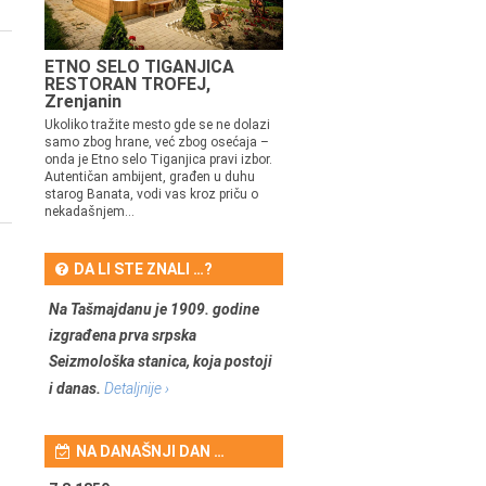
ETNO SELO TIGANJICA
RESTORAN TROFEJ,
Zrenjanin
Ukoliko tražite mesto gde se ne dolazi
samo zbog hrane, već zbog osećaja –
onda je Etno selo Tiganjica pravi izbor.
Autentičan ambijent, građen u duhu
starog Banata, vodi vas kroz priču o
nekadašnjem...
DA LI STE ZNALI …?
Na Tašmajdanu je 1909. godine
izgrađena prva srpska
Seizmološka stanica, koja postoji
i danas.
Detaljnije ›
NA DANAŠNJI DAN …