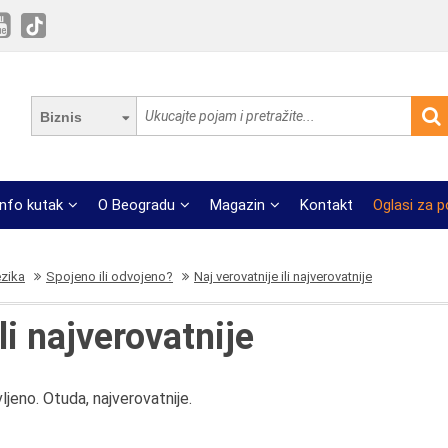
Biznis
Info kutak
O Beogradu
Magazin
Kontakt
Oglasi za 
ezika
Spojeno ili odvojeno?
Naj verovatnije ili najverovatnije
li najverovatnije
ljeno. Otuda, najverovatnije.