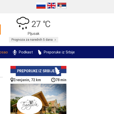
27 ℃
Pljusak
Prognoza za narednih 5 dana
posao
Podkast
Preporuke iz Srbije
PREPORUKE IZ SRBIJE
Zrenjanin, 72 km
78 min