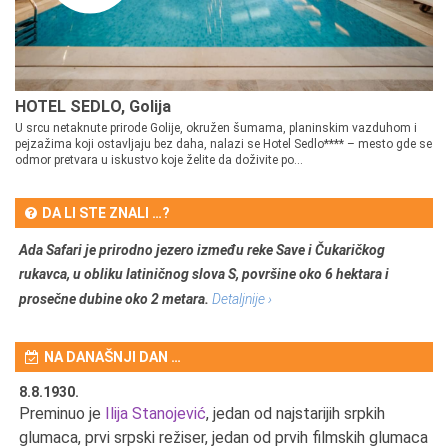
HOTEL SEDLO, Golija
U srcu netaknute prirode Golije, okružen šumama, planinskim vazduhom i
pejzažima koji ostavljaju bez daha, nalazi se Hotel Sedlo**** – mesto gde se
odmor pretvara u iskustvo koje želite da doživite po...
DA LI STE ZNALI …?
Ada Safari je prirodno jezero između reke Save i Čukaričkog
rukavca, u obliku latiničnog slova S, površine oko 6 hektara i
prosečne dubine oko 2 metara.
Detaljnije ›
NA DANAŠNJI DAN …
8.8.1930.
8.
Preminuo je
Ilija Stanojević
, jedan od najstarijih srpkih
U 
u
glumaca, prvi srpski režiser, jedan od prvih filmskih glumaca