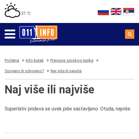
31 ℃
Početna
Info kutak
Pravopis srpskog jezika
Spojeno ili odvojeno?
Naj više ili najviše
Naj više ili najviše
Superlativ prideva se uvek piše sastavljeno. Otuda, najviše.