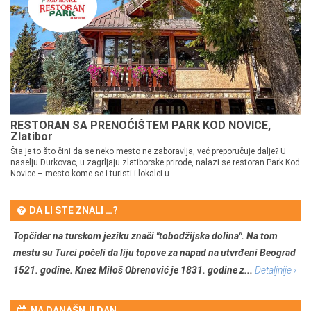
RESTORAN SA PRENOĆIŠTEM PARK KOD NOVICE,
Zlatibor
Šta je to što čini da se neko mesto ne zaboravlja, već preporučuje dalje? U
naselju Đurkovac, u zagrljaju zlatiborske prirode, nalazi se restoran Park Kod
Novice – mesto kome se i turisti i lokalci u...
DA LI STE ZNALI …?
Topčider na turskom jeziku znači "tobodžijska dolina". Na tom
mestu su Turci počeli da liju topove za napad na utvrđeni Beograd
1521. godine. Knez Miloš Obrenović je 1831. godine z...
Detaljnije ›
NA DANAŠNJI DAN …