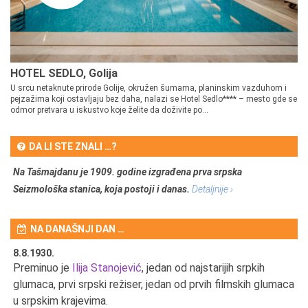
HOTEL SEDLO, Golija
U srcu netaknute prirode Golije, okružen šumama, planinskim vazduhom i
pejzažima koji ostavljaju bez daha, nalazi se Hotel Sedlo**** – mesto gde se
odmor pretvara u iskustvo koje želite da doživite po...
DA LI STE ZNALI …?
Na Tašmajdanu je 1909. godine izgrađena prva srpska
Seizmološka stanica, koja postoji i danas.
Detaljnije ›
NA DANAŠNJI DAN …
8.8.1930.
8.
Preminuo je
Ilija Stanojević
, jedan od najstarijih srpkih
U 
u
glumaca, prvi srpski režiser, jedan od prvih filmskih glumaca
u srpskim krajevima.