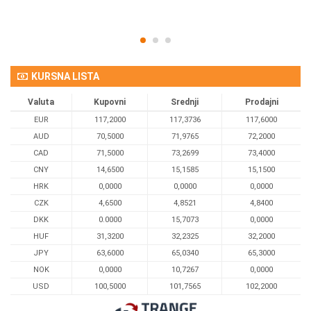
KURSNA LISTA
Valuta
Kupovni
Srednji
Prodajni
EUR
117,2000
117,3736
117,6000
AUD
70,5000
71,9765
72,2000
CAD
71,5000
73,2699
73,4000
CNY
14,6500
15,1585
15,1500
HRK
0,0000
0,0000
0,0000
CZK
4,6500
4,8521
4,8400
DKK
0.0000
15,7073
0,0000
HUF
31,3200
32,2325
32,2000
JPY
63,6000
65,0340
65,3000
NOK
0,0000
10,7267
0,0000
USD
100,5000
101,7565
102,2000