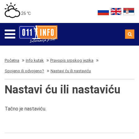
26 ℃
Početna
Info kutak
Pravopis srpskog jezika
Spojeno ili odvojeno?
Nastavi ću ili nastaviću
Nastavi ću ili nastaviću
Tačno je nastaviću.