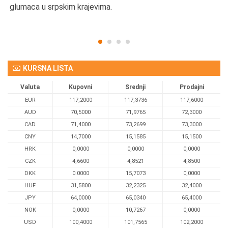
glumaca u srpskim krajevima.
KURSNA LISTA
Valuta
Kupovni
Srednji
Prodajni
EUR
117,2000
117,3736
117,6000
AUD
70,5000
71,9765
72,3000
CAD
71,4000
73,2699
73,3000
CNY
14,7000
15,1585
15,1500
HRK
0,0000
0,0000
0,0000
CZK
4,6600
4,8521
4,8500
DKK
0.0000
15,7073
0,0000
HUF
31,5800
32,2325
32,4000
JPY
64,0000
65,0340
65,4000
NOK
0,0000
10,7267
0,0000
USD
100,4000
101,7565
102,2000