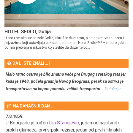
HOTEL SEDLO, Golija
U srcu netaknute prirode Golije, okružen šumama, planinskim vazduhom i
pejzažima koji ostavljaju bez daha, nalazi se Hotel Sedlo**** – mesto gde se
odmor pretvara u iskustvo koje želite da doživite po...
DA LI STE ZNALI …?
Malo ratno ostrvo je bilo znatno veće pre Drugog svetskog rata jer
kada je 1948. počela gradnja Novog Beograda, pesak sa ostrva je
transportovan na kopno pomoću velikih transportni...
Detaljnije ›
NA DANAŠNJI DAN …
7.8.1859.
7.
U Beogradu je rođen
Ilija Stanojević
, jedan od najstarijih
U 
srpkih glumaca, prvi srpski režiser, jedan od prvih filmskih
red