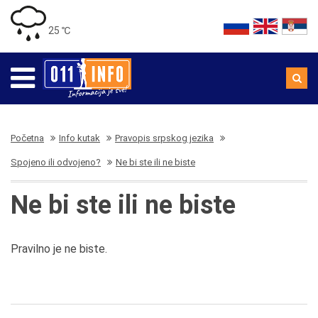
25 ℃
Početna
Info kutak
Pravopis srpskog jezika
Spojeno ili odvojeno?
Ne bi ste ili ne biste
Ne bi ste ili ne biste
Pravilno je ne biste.