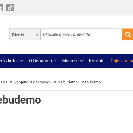
Biznis
Info kutak
O Beogradu
Magazin
Kontakt
Oglasi za 
ezika
Spojeno ili odvojeno?
Ne budemo ili nebudemo
nebudemo