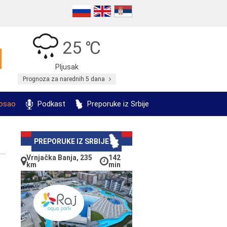
25 ℃
Pljusak
Prognoza za narednih 5 dana
posao
Podkast
Preporuke iz Srbije
PREPORUKE IZ SRBIJE
Vrnjačka Banja, 235
142
km
min