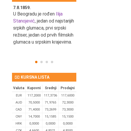
7.8.1859.
7.8.1855.
tić,
U Beogradu je rođen
Ilija
U Beogradu je rođen Svetis
Stanojević
, jedan od najstarijih
Dinulović, pozorišni glumac 
srpkih glumaca, prvi srpski
reditelj.
režiser, jedan od prvih filmskih
glumaca u srpskim krajevima.
KURSNA LISTA
Valuta
Kupovni
Srednji
Prodajni
EUR
117,2000
117,3736
117,6000
AUD
70,5000
71,9765
72,3000
CAD
71,4000
73,2699
73,3000
CNY
14,7000
15,1585
15,1500
HRK
0,0000
0,0000
0,0000
CZK
4,6600
4,8521
4,8500