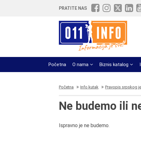
PRATITE NAS
Početna
O nama
Biznis katalog
Početna
Info kutak
Pravopis srpskog j
Ne budemo ili 
Ispravno je ne budemo.