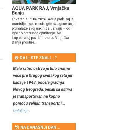
AQUA PARK RAJ, Vrnjačka
Banja
Otvaranje 12.06.2026. Aqua park Raj je
osmišljen kao mesto gde sve generacije
pronalaze svoj način da uživaju – od
igre do potpunog opuštanja. Na
impresivnoj površini u srcu Vrnjačka
Banja prostire...
DA LI STE ZNALI …?
Malo ratno ostrvo je bilo znatno
veće pre Drugog svetskog rata jer
kada je 1948. počela gradnja
Novog Beograda, pesak sa ostrva
je transportovan na kopno
pomoću velikih transportni...
Detaljnije ›
NA DANAŠNJI DAN …