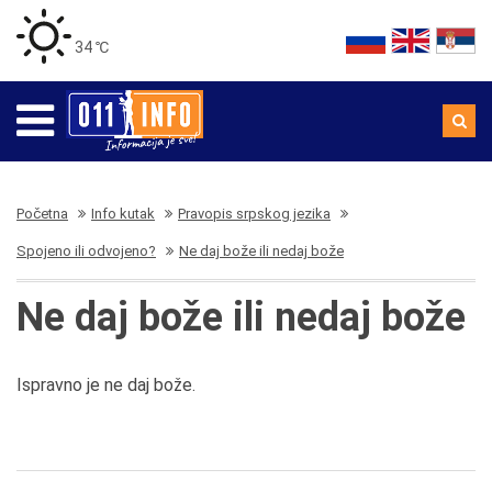
34 ℃
Početna
Info kutak
Pravopis srpskog jezika
Spojeno ili odvojeno?
Ne daj bože ili nedaj bože
Ne daj bože ili nedaj bože
Ispravno je ne daj bože.