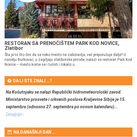
RESTORAN SA PRENOĆIŠTEM PARK KOD NOVICE,
Zlatibor
Šta je to što čini da se neko mesto ne zaboravlja, već preporučuje dalje? U
naselju Đurkovac, u zagrljaju zlatiborske prirode, nalazi se restoran Park Kod
Novice – mesto kome se i turisti i lokalci u...
DA LI STE ZNALI …?
Na Košutnjaku se nalazi Republički hidrometeorološki zavod.
Ministarstvo prosvete i crkvenih poslova Kraljevine Srbije je 15.
septembra (odnosno 27. septembra po novom kalendaru)...
Detaljnije ›
NA DANAŠNJI DAN …