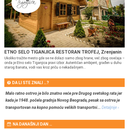
ETNO SELO TIGANJICA RESTORAN TROFEJ, Zrenjanin
Ukoliko tražite mesto gde se ne dolazi samo zbog hrane, već zbog osećaja –
onda je Etno selo Tiganjica pravi izbor. Autentičan ambijent, građen u duhu
starog Banata, vodi vas kroz priču o nekadašnjem...
DA LI STE ZNALI …?
Malo ratno ostrvo je bilo znatno veće pre Drugog svetskog rata jer
kada je 1948. počela gradnja Novog Beograda, pesak sa ostrva je
transportovan na kopno pomoću velikih transportni...
Detaljnije ›
NA DANAŠNJI DAN …