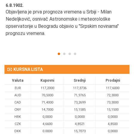
6.8.1902.
6.
Objavljena je prva prognoza vremena u Srbiji - Milan
Od
Nedeljković, osnivač Astronomske i meteorološke
SA
opservatorije u Beogradu objavio u "Srpskim novinama"
prognozu vremena.
KURSNA LISTA
Valuta
Kupovni
Srednji
Prodajni
EUR
117,2000
117,3736
117,6000
AUD
70,5000
71,9765
72,3000
CAD
71,4000
73,2699
73,3000
CNY
14,7000
15,1585
15,1500
HRK
0,0000
0,0000
0,0000
CZK
4,6600
4,8521
4,8500
DKK
0.0000
15,7073
0,0000