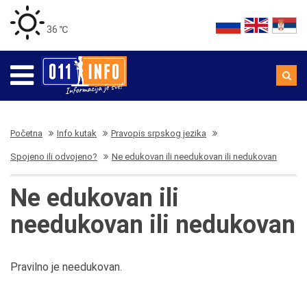
36 ℃
Početna
Info kutak
Pravopis srpskog jezika
Spojeno ili odvojeno?
Ne edukovan ili needukovan ili nedukovan
Ne edukovan ili
needukovan ili nedukovan
Pravilno je needukovan.