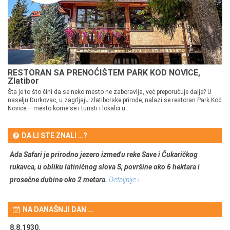
RESTORAN SA PRENOĆIŠTEM PARK KOD NOVICE,
Zlatibor
Šta je to što čini da se neko mesto ne zaboravlja, već preporučuje dalje? U
naselju Đurkovac, u zagrljaju zlatiborske prirode, nalazi se restoran Park Kod
Novice – mesto kome se i turisti i lokalci u...
DA LI STE ZNALI …?
Ada Safari je prirodno jezero između reke Save i Čukaričkog
rukavca, u obliku latiničnog slova S, površine oko 6 hektara i
prosečne dubine oko 2 metara.
Detaljnije ›
NA DANAŠNJI DAN …
8.8.1930.
8.