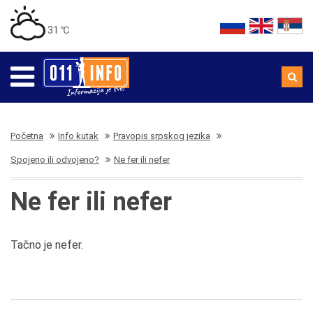
31 ℃
Početna
Info kutak
Pravopis srpskog jezika
Spojeno ili odvojeno?
Ne fer ili nefer
Ne fer ili nefer
Tačno je nefer.