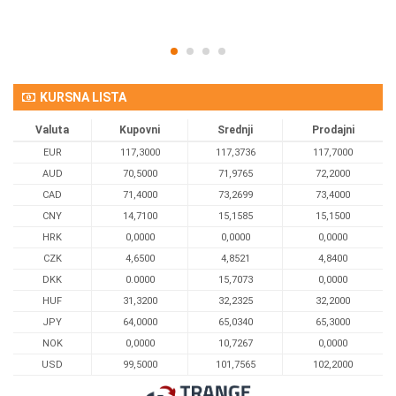
KURSNA LISTA
Valuta
Kupovni
Srednji
Prodajni
EUR
117,3000
117,3736
117,7000
AUD
70,5000
71,9765
72,2000
CAD
71,4000
73,2699
73,4000
CNY
14,7100
15,1585
15,1500
HRK
0,0000
0,0000
0,0000
CZK
4,6500
4,8521
4,8400
DKK
0.0000
15,7073
0,0000
HUF
31,3200
32,2325
32,2000
JPY
64,0000
65,0340
65,3000
NOK
0,0000
10,7267
0,0000
USD
99,5000
101,7565
102,2000