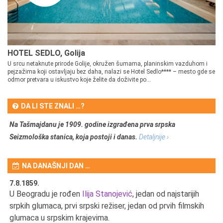
HOTEL SEDLO, Golija
U srcu netaknute prirode Golije, okružen šumama, planinskim vazduhom i
pejzažima koji ostavljaju bez daha, nalazi se Hotel Sedlo**** – mesto gde se
odmor pretvara u iskustvo koje želite da doživite po...
DA LI STE ZNALI …?
Na Tašmajdanu je 1909. godine izgrađena prva srpska
Seizmološka stanica, koja postoji i danas.
Detaljnije ›
NA DANAŠNJI DAN …
7.8.1859.
7.
U Beogradu je rođen
Ilija Stanojević
, jedan od najstarijih
U 
srpkih glumaca, prvi srpski režiser, jedan od prvih filmskih
red
glumaca u srpskim krajevima.