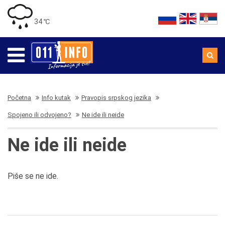
34 ℃
Početna
Info kutak
Pravopis srpskog jezika
Spojeno ili odvojeno?
Ne ide ili neide
Ne ide ili neide
Piše se ne ide.