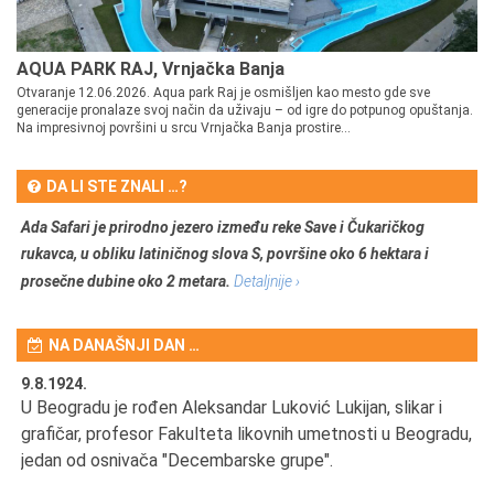
AQUA PARK RAJ, Vrnjačka Banja
Otvaranje 12.06.2026. Aqua park Raj je osmišljen kao mesto gde sve
generacije pronalaze svoj način da uživaju – od igre do potpunog opuštanja.
Na impresivnoj površini u srcu Vrnjačka Banja prostire...
DA LI STE ZNALI …?
Ada Safari je prirodno jezero između reke Save i Čukaričkog
rukavca, u obliku latiničnog slova S, površine oko 6 hektara i
prosečne dubine oko 2 metara.
Detaljnije ›
NA DANAŠNJI DAN …
9.8.1924.
9.
U Beogradu je rođen Aleksandar Luković Lukijan, slikar i
Pr
grafičar, profesor Fakulteta likovnih umetnosti u Beogradu,
JA
d
jedan od osnivača "Decembarske grupe".