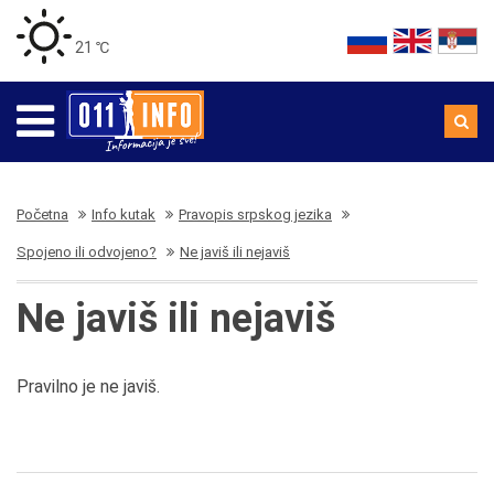
21 ℃
Početna
Info kutak
Pravopis srpskog jezika
Spojeno ili odvojeno?
Ne javiš ili nejaviš
Ne javiš ili nejaviš
Pravilno je ne javiš.