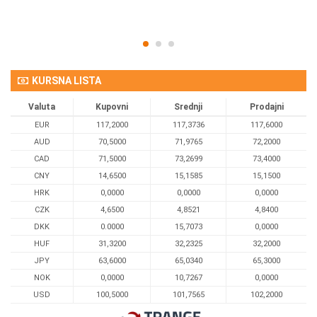
KURSNA LISTA
Valuta
Kupovni
Srednji
Prodajni
EUR
117,2000
117,3736
117,6000
AUD
70,5000
71,9765
72,2000
CAD
71,5000
73,2699
73,4000
CNY
14,6500
15,1585
15,1500
HRK
0,0000
0,0000
0,0000
CZK
4,6500
4,8521
4,8400
DKK
0.0000
15,7073
0,0000
HUF
31,3200
32,2325
32,2000
JPY
63,6000
65,0340
65,3000
NOK
0,0000
10,7267
0,0000
USD
100,5000
101,7565
102,2000