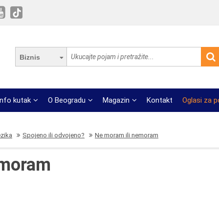
Biznis
Info kutak
O Beogradu
Magazin
Kontakt
Oglasi za 
ezika
Spojeno ili odvojeno?
Ne moram ili nemoram
emoram