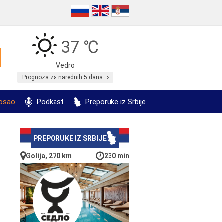
37 ℃
Vedro
Prognoza za narednih 5 dana
posao
Podkast
Preporuke iz Srbije
PREPORUKE IZ SRBIJE
Golija, 270 km
230 min