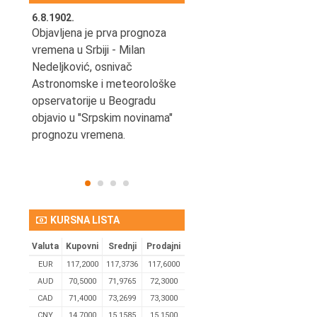
6.8.1902.
6.8.2004.
nović,
Objavljena je prva prognoza
Odigrana je košarkaška
vremena u Srbiji - Milan
prijateljska utakmica izmeđ
ena
Nedeljković, osnivač
SCG i SAD u Beogradskoj
Astronomske i meteorološke
Areni.
opservatorije u Beogradu
objavio u "Srpskim novinama"
prognozu vremena.
KURSNA LISTA
Valuta
Kupovni
Srednji
Prodajni
EUR
117,2000
117,3736
117,6000
AUD
70,5000
71,9765
72,3000
CAD
71,4000
73,2699
73,3000
CNY
14,7000
15,1585
15,1500