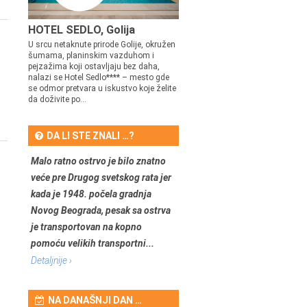
HOTEL SEDLO, Golija
U srcu netaknute prirode Golije, okružen
šumama, planinskim vazduhom i
pejzažima koji ostavljaju bez daha,
nalazi se Hotel Sedlo**** – mesto gde
se odmor pretvara u iskustvo koje želite
da doživite po...
DA LI STE ZNALI …?
Malo ratno ostrvo je bilo znatno
veće pre Drugog svetskog rata jer
kada je 1948. počela gradnja
Novog Beograda, pesak sa ostrva
je transportovan na kopno
pomoću velikih transportni...
Detaljnije ›
NA DANAŠNJI DAN …