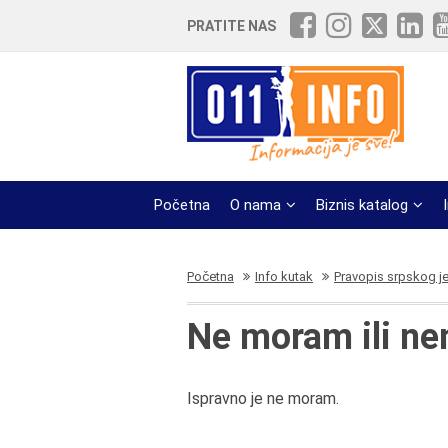
PRATITE NAS
Početna
O nama
Biznis katalog
Početna
Info kutak
Pravopis srpskog j
Ne moram ili n
Ispravno je ne moram.