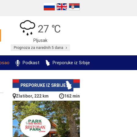
27 ℃
Pljusak
Prognoza za narednih 5 dana
posao
Podkast
Preporuke iz Srbije
PREPORUKE IZ SRBIJE
Zlatibor, 222 km
162 min