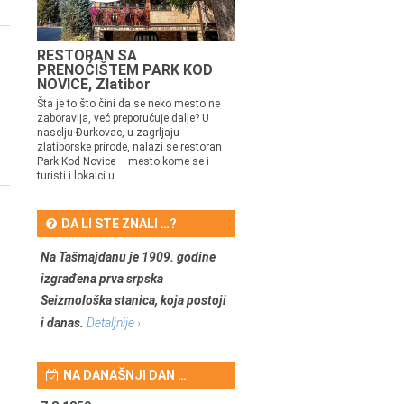
RESTORAN SA
PRENOĆIŠTEM PARK KOD
NOVICE, Zlatibor
Šta je to što čini da se neko mesto ne
zaboravlja, već preporučuje dalje? U
naselju Đurkovac, u zagrljaju
zlatiborske prirode, nalazi se restoran
Park Kod Novice – mesto kome se i
turisti i lokalci u...
DA LI STE ZNALI …?
Na Tašmajdanu je 1909. godine
izgrađena prva srpska
Seizmološka stanica, koja postoji
i danas.
Detaljnije ›
NA DANAŠNJI DAN …