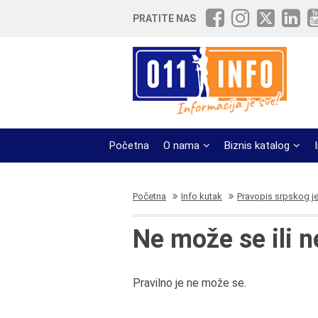
PRATITE NAS
Početna
O nama
Biznis katalog
Početna
Info kutak
Pravopis srpskog j
Ne može se ili 
Pravilno je ne može se.