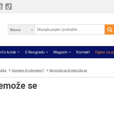
Biznis
Info kutak
O Beogradu
Magazin
Kontakt
Oglasi za 
ezika
Spojeno ili odvojeno?
Ne može se ili nemože se
nemože se