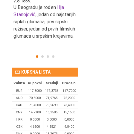
7.8.1859.
7.8.1855.
tić,
U Beogradu je rođen
Ilija
U Beogradu je rođen Svetis
Stanojević
, jedan od najstarijih
Dinulović, pozorišni glumac 
srpkih glumaca, prvi srpski
reditelj.
režiser, jedan od prvih filmskih
glumaca u srpskim krajevima.
KURSNA LISTA
Valuta
Kupovni
Srednji
Prodajni
EUR
117,3000
117,3736
117,7000
AUD
70,5000
71,9765
72,2000
CAD
71,4000
73,2699
73,4000
CNY
14,7100
15,1585
15,1500
HRK
0,0000
0,0000
0,0000
CZK
4,6500
4,8521
4,8400
DKK
0.0000
15,7073
0,0000