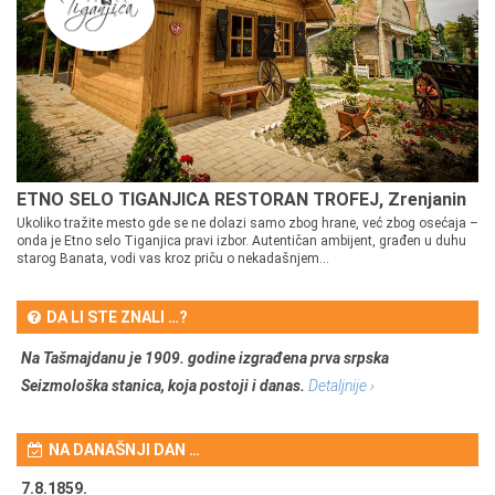
ETNO SELO TIGANJICA RESTORAN TROFEJ, Zrenjanin
Ukoliko tražite mesto gde se ne dolazi samo zbog hrane, već zbog osećaja –
onda je Etno selo Tiganjica pravi izbor. Autentičan ambijent, građen u duhu
starog Banata, vodi vas kroz priču o nekadašnjem...
DA LI STE ZNALI …?
Na Tašmajdanu je 1909. godine izgrađena prva srpska
Seizmološka stanica, koja postoji i danas.
Detaljnije ›
NA DANAŠNJI DAN …
7.8.1859.
7.