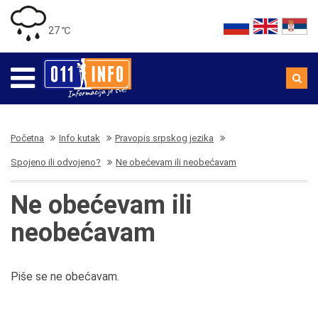
27 ℃
Početna
Info kutak
Pravopis srpskog jezika
Spojeno ili odvojeno?
Ne obećevam ili neobećavam
Ne obećevam ili
neobećavam
Piše se ne obećavam.