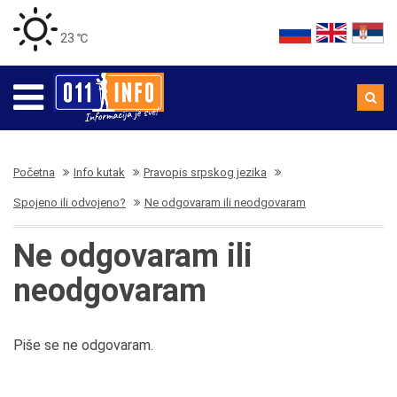
23 ℃
Početna
Info kutak
Pravopis srpskog jezika
Spojeno ili odvojeno?
Ne odgovaram ili neodgovaram
Ne odgovaram ili
neodgovaram
Piše se ne odgovaram.