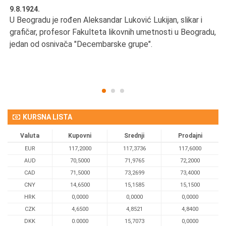
9.8.1924.
9.
U Beogradu je rođen Aleksandar Luković Lukijan, slikar i
Pr
grafičar, profesor Fakulteta likovnih umetnosti u Beogradu,
JA
d
jedan od osnivača "Decembarske grupe".
KURSNA LISTA
Valuta
Kupovni
Srednji
Prodajni
EUR
117,2000
117,3736
117,6000
AUD
70,5000
71,9765
72,2000
CAD
71,5000
73,2699
73,4000
CNY
14,6500
15,1585
15,1500
HRK
0,0000
0,0000
0,0000
CZK
4,6500
4,8521
4,8400
DKK
0.0000
15,7073
0,0000