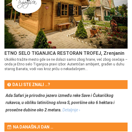
ETNO SELO TIGANJICA RESTORAN TROFEJ, Zrenjanin
Ukoliko tražite mesto gde se ne dolazi samo zbog hrane, već zbog osećaja –
onda je Etno selo Tiganjica pravi izbor. Autentičan ambijent, građen u duhu
starog Banata, vodi vas kroz priču o nekadašnjem...
DA LI STE ZNALI …?
Ada Safari je prirodno jezero između reke Save i Čukaričkog
rukavca, u obliku latiničnog slova S, površine oko 6 hektara i
prosečne dubine oko 2 metara.
Detaljnije ›
NA DANAŠNJI DAN …