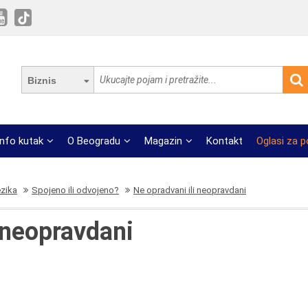
Biznis
Info kutak
O Beogradu
Magazin
Kontakt
Oglasi za 
ezika
Spojeno ili odvojeno?
Ne opradvani ili neopravdani
 neopravdani