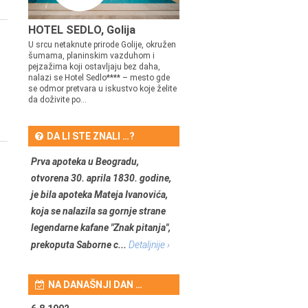
HOTEL SEDLO, Golija
U srcu netaknute prirode Golije, okružen
šumama, planinskim vazduhom i
pejzažima koji ostavljaju bez daha,
nalazi se Hotel Sedlo**** – mesto gde
se odmor pretvara u iskustvo koje želite
da doživite po...
DA LI STE ZNALI …?
Prva apoteka u Beogradu,
otvorena 30. aprila 1830. godine,
je bila apoteka Mateja Ivanovića,
koja se nalazila sa gornje strane
legendarne kafane "Znak pitanja",
prekoputa Saborne c...
Detaljnije ›
NA DANAŠNJI DAN …