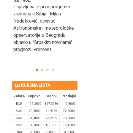
6.8.1902.
6.8.2004.
nović,
Objavljena je prva prognoza
Odigrana je košarkaška
vremena u Srbiji - Milan
prijateljska utakmica izmeđ
ena
Nedeljković, osnivač
SCG i SAD u Beogradskoj
Astronomske i meteorološke
Areni.
opservatorije u Beogradu
objavio u "Srpskim novinama"
prognozu vremena.
KURSNA LISTA
Valuta
Kupovni
Srednji
Prodajni
EUR
117,2000
117,3736
117,6000
AUD
70,5000
71,9765
72,3000
CAD
71,4000
73,2699
73,3000
CNY
14,7000
15,1585
15,1500
HRK
0,0000
0,0000
0,0000