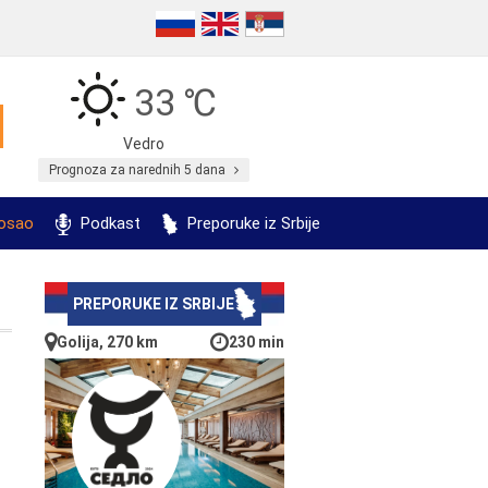
33 ℃
Vedro
Prognoza za narednih 5 dana
posao
Podkast
Preporuke iz Srbije
PREPORUKE IZ SRBIJE
Golija, 270 km
230 min