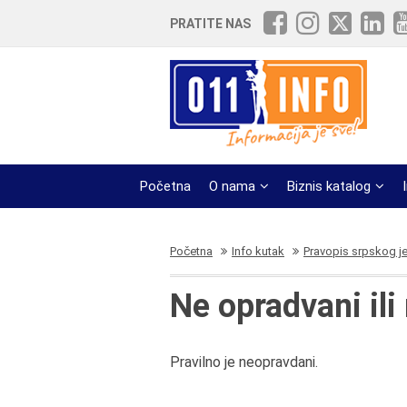
PRATITE NAS
Početna
O nama
Biznis katalog
Početna
Info kutak
Pravopis srpskog j
Ne opradvani ili
Pravilno je neopravdani.