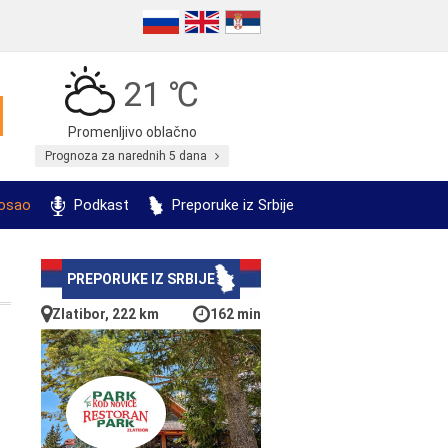
21 ℃
Promenljivo oblačno
Prognoza za narednih 5 dana
posao
Podkast
Preporuke iz Srbije
PREPORUKE IZ SRBIJE
Zlatibor, 222 km
162 min