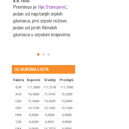
8.8.1930.
8.8.1898.
nović,
Preminuo je
Ilija Stanojević
,
U Beogradu je rođen Pavle
ditelj,
jedan od najstarijih srpkih
Bihalji, književnik i izdavač.
eta
glumaca, prvi srpski režiser,
jedan od prvih filmskih
glumaca u srpskim krajevima.
KURSNA LISTA
Valuta
Kupovni
Srednji
Prodajni
EUR
117,3000
117,3736
117,7000
AUD
70,5000
71,9765
72,2000
CAD
71,4000
73,2699
73,4000
CNY
14,7100
15,1585
15,1500
HRK
0,0000
0,0000
0,0000
CZK
4,6500
4,8521
4,8400
DKK
0.0000
15,7073
0,0000