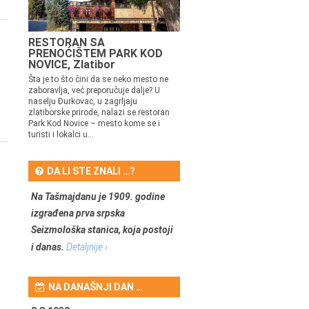
RESTORAN SA
PRENOĆIŠTEM PARK KOD
NOVICE, Zlatibor
Šta je to što čini da se neko mesto ne
zaboravlja, već preporučuje dalje? U
naselju Đurkovac, u zagrljaju
zlatiborske prirode, nalazi se restoran
Park Kod Novice – mesto kome se i
turisti i lokalci u...
DA LI STE ZNALI …?
Na Tašmajdanu je 1909. godine
izgrađena prva srpska
Seizmološka stanica, koja postoji
i danas.
Detaljnije ›
NA DANAŠNJI DAN …