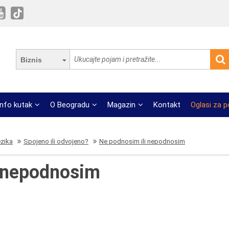
Biznis
Info kutak
O Beogradu
Magazin
Kontakt
Oglasi za 
ezika
Spojeno ili odvojeno?
Ne podnosim ili nepodnosim
i nepodnosim