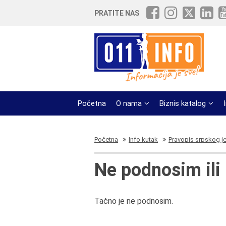
PRATITE NAS
Početna
O nama
Biznis katalog
Početna
Info kutak
Pravopis srpskog j
Ne podnosim il
Tačno je ne podnosim.