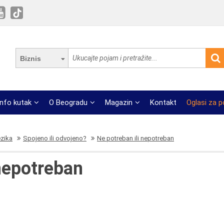
Biznis
Info kutak
O Beogradu
Magazin
Kontakt
Oglasi za 
ezika
Spojeno ili odvojeno?
Ne potreban ili nepotreban
 nepotreban