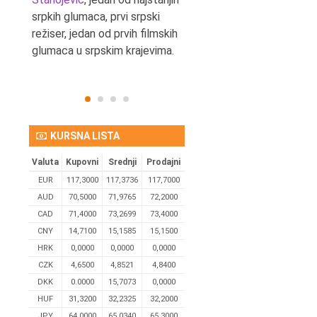
srpkih glumaca, prvi srpski
reditelj.
režiser, jedan od prvih filmskih
glumaca u srpskim krajevima.
KURSNA LISTA
Valuta
Kupovni
Srednji
Prodajni
EUR
117,3000
117,3736
117,7000
AUD
70,5000
71,9765
72,2000
CAD
71,4000
73,2699
73,4000
CNY
14,7100
15,1585
15,1500
HRK
0,0000
0,0000
0,0000
CZK
4,6500
4,8521
4,8400
DKK
0.0000
15,7073
0,0000
HUF
31,3200
32,2325
32,2000
JPY
64,0000
65,0340
65,3000