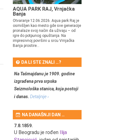
AQUA PARK RAJ, Vrnjačka
Banja
Otvaranje 12.06.2026. Aqua park Raj je
osmišljen kao mesto gde sve generacije
pronalaze svoj način da uživaju – od
igre do potpunog opuštanja. Na
impresivnoj površini u srcu Vrnjačka
Banja prostire...
DA LI STE ZNALI …?
Na Tašmajdanu je 1909. godine
izgrađena prva srpska
Seizmološka stanica, koja postoji
i danas.
Detaljnije ›
NA DANAŠNJI DAN …
7.8.1859.
7.8.1855.
tić,
U Beogradu je rođen
Ilija
U Beogradu je rođen Svetis
Stanojević
, jedan od najstarijih
Dinulović, pozorišni glumac 