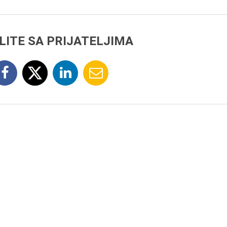
LITE SA PRIJATELJIMA
7.8.2015.
Preminula je Đurđija Cve
pozorišna, filmska i TV