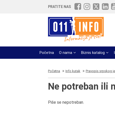
PRATITE NAS
Početna
O nama
Biznis katalog
Početna
Info kutak
Pravopis srpskog j
Ne potreban ili
Piše se nepotreban.