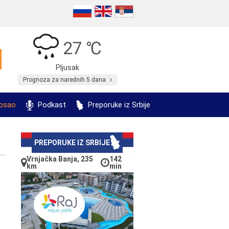
27 ℃
Pljusak
Prognoza za narednih 5 dana
posao
Podkast
Preporuke iz Srbije
PREPORUKE IZ SRBIJE
Vrnjačka Banja, 235
142
km
min