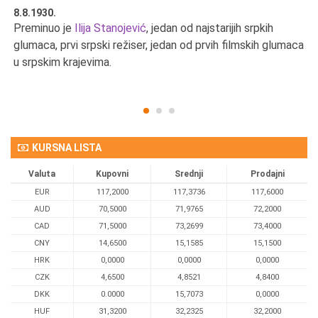
8.8.1930.
8.
Preminuo je
Ilija Stanojević
, jedan od najstarijih srpkih
U 
u
glumaca, prvi srpski režiser, jedan od prvih filmskih glumaca
u srpskim krajevima.
KURSNA LISTA
Valuta
Kupovni
Srednji
Prodajni
EUR
117,2000
117,3736
117,6000
AUD
70,5000
71,9765
72,2000
CAD
71,5000
73,2699
73,4000
CNY
14,6500
15,1585
15,1500
HRK
0,0000
0,0000
0,0000
CZK
4,6500
4,8521
4,8400
DKK
0.0000
15,7073
0,0000
HUF
31,3200
32,2325
32,2000