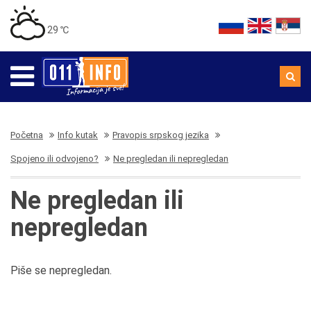
29 ℃
Početna
Info kutak
Pravopis srpskog jezika
Spojeno ili odvojeno?
Ne pregledan ili nepregledan
Ne pregledan ili
nepregledan
Piše se nepregledan.