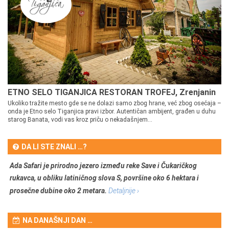
ETNO SELO TIGANJICA RESTORAN TROFEJ, Zrenjanin
Ukoliko tražite mesto gde se ne dolazi samo zbog hrane, već zbog osećaja –
onda je Etno selo Tiganjica pravi izbor. Autentičan ambijent, građen u duhu
starog Banata, vodi vas kroz priču o nekadašnjem...
DA LI STE ZNALI …?
Ada Safari je prirodno jezero između reke Save i Čukaričkog
rukavca, u obliku latiničnog slova S, površine oko 6 hektara i
prosečne dubine oko 2 metara.
Detaljnije ›
NA DANAŠNJI DAN …