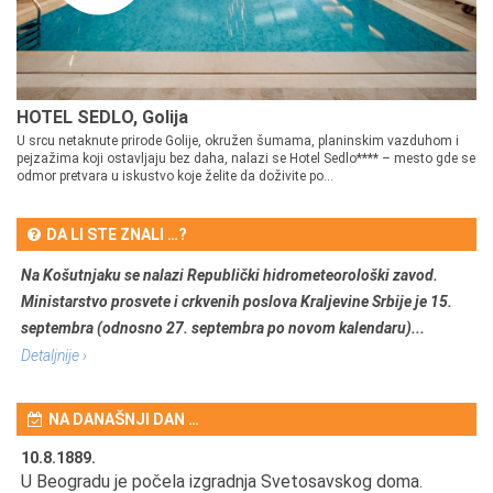
HOTEL SEDLO, Golija
U srcu netaknute prirode Golije, okružen šumama, planinskim vazduhom i
pejzažima koji ostavljaju bez daha, nalazi se Hotel Sedlo**** – mesto gde se
odmor pretvara u iskustvo koje želite da doživite po...
DA LI STE ZNALI …?
Na Košutnjaku se nalazi Republički hidrometeorološki zavod.
Ministarstvo prosvete i crkvenih poslova Kraljevine Srbije je 15.
septembra (odnosno 27. septembra po novom kalendaru)...
Detaljnije ›
NA DANAŠNJI DAN …
10.8.1889.
10
U Beogradu je počela izgradnja Svetosavskog doma.
Ut