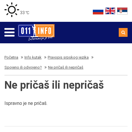
33 ℃
Početna
Info kutak
Pravopis srpskog jezika
Spojeno ili odvojeno?
Ne pričaš ili nepričaš
Ne pričaš ili nepričaš
Ispravno je ne pričaš.