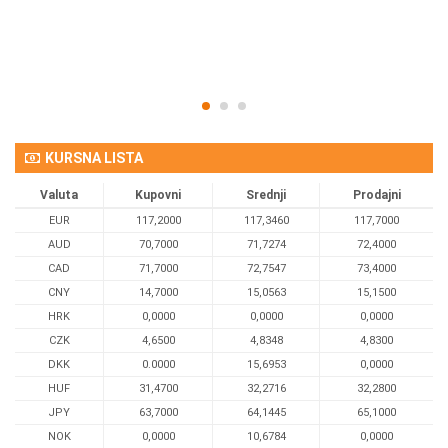
Om
KURSNA LISTA
Valuta
Kupovni
Srednji
Prodajni
EUR
117,2000
117,3460
117,7000
AUD
70,7000
71,7274
72,4000
CAD
71,7000
72,7547
73,4000
CNY
14,7000
15,0563
15,1500
HRK
0,0000
0,0000
0,0000
CZK
4,6500
4,8348
4,8300
DKK
0.0000
15,6953
0,0000
HUF
31,4700
32,2716
32,2800
JPY
63,7000
64,1445
65,1000
NOK
0,0000
10,6784
0,0000