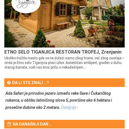
ETNO SELO TIGANJICA RESTORAN TROFEJ, Zrenjanin
Ukoliko tražite mesto gde se ne dolazi samo zbog hrane, već zbog osećaja –
onda je Etno selo Tiganjica pravi izbor. Autentičan ambijent, građen u duhu
starog Banata, vodi vas kroz priču o nekadašnjem...
DA LI STE ZNALI …?
Ada Safari je prirodno jezero između reke Save i Čukaričkog
rukavca, u obliku latiničnog slova S, površine oko 6 hektara i
prosečne dubine oko 2 metara.
Detaljnije ›
NA DANAŠNJI DAN …