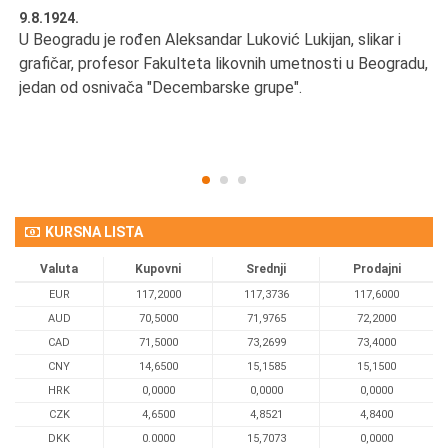
9.8.1924.
9.
U Beogradu je rođen Aleksandar Luković Lukijan, slikar i
Pr
grafičar, profesor Fakulteta likovnih umetnosti u Beogradu,
JA
d
jedan od osnivača "Decembarske grupe".
KURSNA LISTA
Valuta
Kupovni
Srednji
Prodajni
EUR
117,2000
117,3736
117,6000
AUD
70,5000
71,9765
72,2000
CAD
71,5000
73,2699
73,4000
CNY
14,6500
15,1585
15,1500
HRK
0,0000
0,0000
0,0000
CZK
4,6500
4,8521
4,8400
DKK
0.0000
15,7073
0,0000