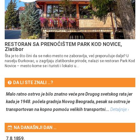
RESTORAN SA PRENOĆIŠTEM PARK KOD NOVICE,
Zlatibor
Šta je to što čini da se neko mesto ne zaboravlja, već preporučuje dalje? U
naselju Đurkovac, u zagrljaju zlatiborske prirode, nalazi se restoran Park Kod
Novice – mesto kome se i turisti i lokalci u...
DA LI STE ZNALI …?
Malo ratno ostrvo je bilo znatno veće pre Drugog svetskog rata jer
kada je 1948. počela gradnja Novog Beograda, pesak sa ostrva je
transportovan na kopno pomoću velikih transportni...
Detaljnije ›
NA DANAŠNJI DAN …
7.8.1859.
7.