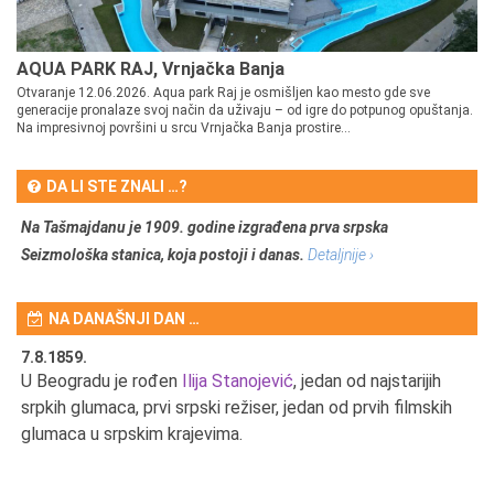
AQUA PARK RAJ, Vrnjačka Banja
Otvaranje 12.06.2026. Aqua park Raj je osmišljen kao mesto gde sve
generacije pronalaze svoj način da uživaju – od igre do potpunog opuštanja.
Na impresivnoj površini u srcu Vrnjačka Banja prostire...
DA LI STE ZNALI …?
Na Tašmajdanu je 1909. godine izgrađena prva srpska
Seizmološka stanica, koja postoji i danas.
Detaljnije ›
NA DANAŠNJI DAN …
7.8.1859.
7.
U Beogradu je rođen
Ilija Stanojević
, jedan od najstarijih
U 
srpkih glumaca, prvi srpski režiser, jedan od prvih filmskih
red
glumaca u srpskim krajevima.