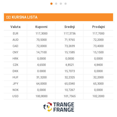
KURSNA LISTA
Valuta
Kupovni
Srednji
Prodajni
EUR
117,3000
117,3736
117,7000
AUD
70,5000
71,9765
72,2000
CAD
72,0000
73,2699
73,4000
CNY
14,7100
15,1585
15,1500
HRK
0,0000
0,0000
0,0000
CZK
4,6500
4,8521
4,8400
DKK
0.0000
15,7073
0,0000
HUF
31,3200
32,2325
32,2000
JPY
64,0000
65,0340
65,3000
NOK
0,0000
10,7267
0,0000
USD
100,8000
101,7565
102,2000