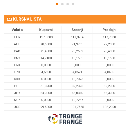
KURSNA LISTA
Valuta
Kupovni
Srednji
Prodajni
EUR
117,3000
117,3736
117,7000
AUD
70,5000
71,9765
72,2000
CAD
71,4000
73,2699
73,4000
CNY
14,7100
15,1585
15,1500
HRK
0,0000
0,0000
0,0000
CZK
4,6500
4,8521
4,8400
DKK
0.0000
15,7073
0,0000
HUF
31,3200
32,2325
32,2000
JPY
64,0000
65,0340
65,3000
NOK
0,0000
10,7267
0,0000
USD
99,5000
101,7565
102,2000