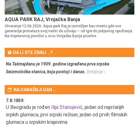
AQUA PARK RAJ, Vrnjačka Banja
Otvaranje 12.06.2026. Aqua park Raj je osmišljen kao mesto gde sve
generacije pronalaze svoj način da uživaju – od igre do potpunog opuštanja.
Na impresivnoj površini u srcu Vrnjačka Banja prostire...
DA LI STE ZNALI …?
Na Tašmajdanu je 1909. godine izgrađena prva srpska
Seizmološka stanica, koja postoji i danas.
Detaljnije ›
NA DANAŠNJI DAN …
7.8.1859.
7.
U Beogradu je rođen
Ilija Stanojević
, jedan od najstarijih
U 
srpkih glumaca, prvi srpski režiser, jedan od prvih filmskih
red
glumaca u srpskim krajevima.