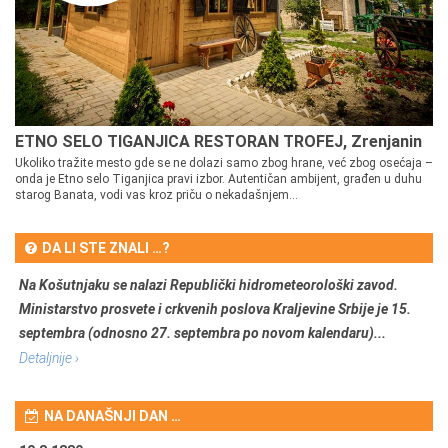
ETNO SELO TIGANJICA RESTORAN TROFEJ, Zrenjanin
Ukoliko tražite mesto gde se ne dolazi samo zbog hrane, već zbog osećaja –
onda je Etno selo Tiganjica pravi izbor. Autentičan ambijent, građen u duhu
starog Banata, vodi vas kroz priču o nekadašnjem...
DA LI STE ZNALI …?
Na Košutnjaku se nalazi Republički hidrometeorološki zavod.
Ministarstvo prosvete i crkvenih poslova Kraljevine Srbije je 15.
septembra (odnosno 27. septembra po novom kalendaru)...
Detaljnije ›
NA DANAŠNJI DAN …