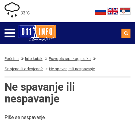
33 ℃
Početna
Info kutak
Pravopis srpskog jezika
Spojeno ili odvojeno?
Ne spavanje ili nespavanje
Ne spavanje ili
nespavanje
Piše se nespavanje.