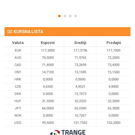
KURSNA LISTA
Valuta
Kupovni
Srednji
Prodajni
EUR
117,3000
117,3736
117,7000
AUD
70,5000
71,9765
72,2000
CAD
71,4000
73,2699
73,4000
CNY
14,7100
15,1585
15,1500
HRK
0,0000
0,0000
0,0000
CZK
4,6500
4,8521
4,8400
DKK
0.0000
15,7073
0,0000
HUF
31,3200
32,2325
32,2000
JPY
64,0000
65,0340
65,3000
NOK
0,0000
10,7267
0,0000
USD
99,5000
101,7565
102,2000