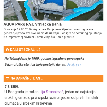
AQUA PARK RAJ, Vrnjačka Banja
Otvaranje 12.06.2026. Aqua park Raj je osmišljen kao mesto gde sve
generacije pronalaze svoj način da uživaju – od igre do potpunog opuštanja.
Na impresivnoj površini u srcu Vrnjačka Banja prostire...
DA LI STE ZNALI …?
Na Tašmajdanu je 1909. godine izgrađena prva srpska
Seizmološka stanica, koja postoji i danas.
Detaljnije ›
NA DANAŠNJI DAN …
7.8.1859.
7.
U Beogradu je rođen
Ilija Stanojević
, jedan od najstarijih
U 
srpkih glumaca, prvi srpski režiser, jedan od prvih filmskih
red
glumaca u srpskim krajevima.