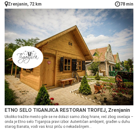
Zrenjanin, 72 km
78 min
ETNO SELO TIGANJICA RESTORAN TROFEJ, Zrenjanin
Ukoliko tražite mesto gde se ne dolazi samo zbog hrane, već zbog osećaja –
onda je Etno selo Tiganjica pravi izbor. Autentičan ambijent, građen u duhu
starog Banata, vodi vas kroz priču o nekadašnjem...