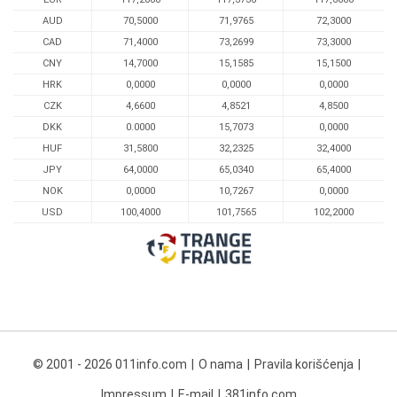
AUD
70,5000
71,9765
72,3000
CAD
71,4000
73,2699
73,3000
CNY
14,7000
15,1585
15,1500
HRK
0,0000
0,0000
0,0000
CZK
4,6600
4,8521
4,8500
DKK
0.0000
15,7073
0,0000
HUF
31,5800
32,2325
32,4000
JPY
64,0000
65,0340
65,4000
NOK
0,0000
10,7267
0,0000
USD
100,4000
101,7565
102,2000
© 2001 - 2026 011info.com
O nama
Pravila korišćenja
Impressum
E-mail
381info.com