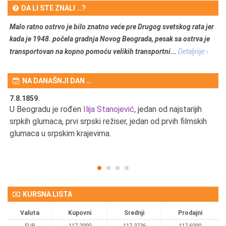
DA LI STE ZNALI …?
Malo ratno ostrvo je bilo znatno veće pre Drugog svetskog rata jer
kada je 1948. počela gradnja Novog Beograda, pesak sa ostrva je
transportovan na kopno pomoću velikih transportni...
Detaljnije ›
NA DANAŠNJI DAN …
7.8.1859.
7.
U Beogradu je rođen
Ilija Stanojević
, jedan od najstarijih
U 
srpkih glumaca, prvi srpski režiser, jedan od prvih filmskih
red
glumaca u srpskim krajevima.
KURSNA LISTA
Valuta
Kupovni
Srednji
Prodajni
EUR
117,2000
117,3736
117,6000