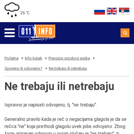
26 ℃
Početna
Info kutak
Pravopis srpskog jezika
Spojeno ili odvojeno?
Ne trebaju ili netrebaju
Ne trebaju ili netrebaju
Ispravno je napisati odvojeno, tj. "ne trebaju".
Generalno pravilo kada je reč o negacijama glagola je da se
rečca "ne" koja prethodi glagolu uvek piše
odvojeno
. Zbog
toga, ispravan odgovor u ovom slučaju je "ne trebaju", tj.