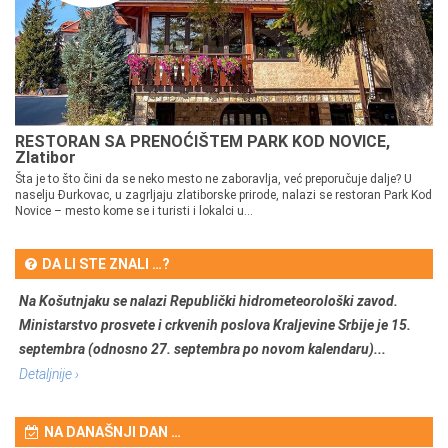
RESTORAN SA PRENOĆIŠTEM PARK KOD NOVICE,
Zlatibor
Šta je to što čini da se neko mesto ne zaboravlja, već preporučuje dalje? U
naselju Đurkovac, u zagrljaju zlatiborske prirode, nalazi se restoran Park Kod
Novice – mesto kome se i turisti i lokalci u...
DA LI STE ZNALI …?
Na Košutnjaku se nalazi Republički hidrometeorološki zavod.
Ministarstvo prosvete i crkvenih poslova Kraljevine Srbije je 15.
septembra (odnosno 27. septembra po novom kalendaru)...
Detaljnije ›
NA DANAŠNJI DAN …