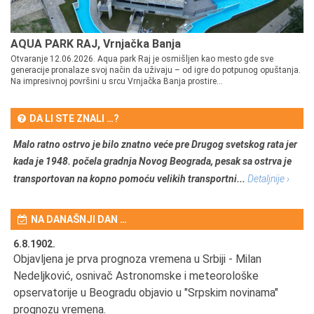
AQUA PARK RAJ, Vrnjačka Banja
Otvaranje 12.06.2026. Aqua park Raj je osmišljen kao mesto gde sve
generacije pronalaze svoj način da uživaju – od igre do potpunog opuštanja.
Na impresivnoj površini u srcu Vrnjačka Banja prostire...
DA LI STE ZNALI …?
Malo ratno ostrvo je bilo znatno veće pre Drugog svetskog rata jer
kada je 1948. počela gradnja Novog Beograda, pesak sa ostrva je
transportovan na kopno pomoću velikih transportni...
Detaljnije ›
NA DANAŠNJI DAN …
6.8.1902.
6.
Objavljena je prva prognoza vremena u Srbiji - Milan
Od
Nedeljković, osnivač Astronomske i meteorološke
SA
opservatorije u Beogradu objavio u "Srpskim novinama"
prognozu vremena.