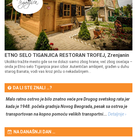
ETNO SELO TIGANJICA RESTORAN TROFEJ, Zrenjanin
Ukoliko tražite mesto gde se ne dolazi samo zbog hrane, već zbog osećaja –
onda je Etno selo Tiganjica pravi izbor. Autentičan ambijent, građen u duhu
starog Banata, vodi vas kroz priču o nekadašnjem...
DA LI STE ZNALI …?
Malo ratno ostrvo je bilo znatno veće pre Drugog svetskog rata jer
kada je 1948. počela gradnja Novog Beograda, pesak sa ostrva je
transportovan na kopno pomoću velikih transportni...
Detaljnije ›
NA DANAŠNJI DAN …