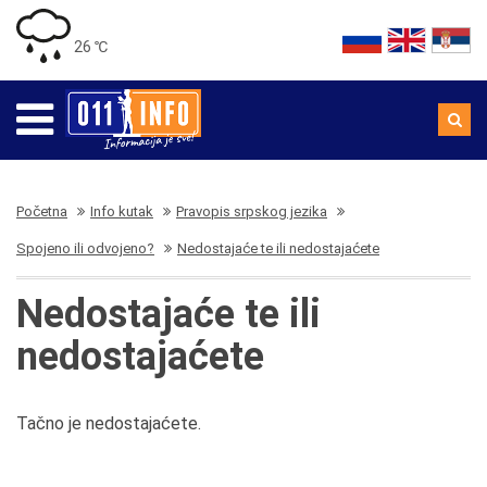
26 ℃
Početna
Info kutak
Pravopis srpskog jezika
Spojeno ili odvojeno?
Nedostajaće te ili nedostajaćete
Nedostajaće te ili
nedostajaćete
Tačno je nedostajaćete.