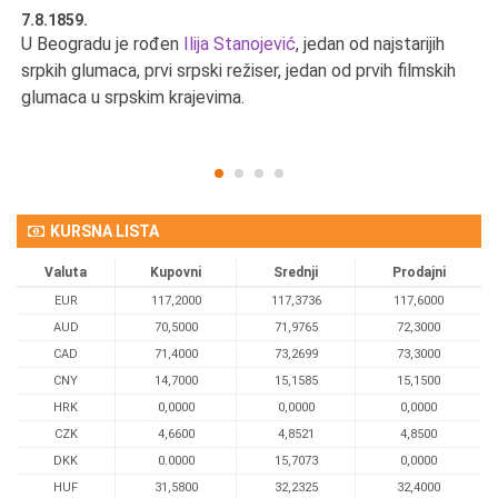
7.8.1859.
7.
U Beogradu je rođen
Ilija Stanojević
, jedan od najstarijih
U 
srpkih glumaca, prvi srpski režiser, jedan od prvih filmskih
red
glumaca u srpskim krajevima.
KURSNA LISTA
Valuta
Kupovni
Srednji
Prodajni
EUR
117,2000
117,3736
117,6000
AUD
70,5000
71,9765
72,3000
CAD
71,4000
73,2699
73,3000
CNY
14,7000
15,1585
15,1500
HRK
0,0000
0,0000
0,0000
CZK
4,6600
4,8521
4,8500
DKK
0.0000
15,7073
0,0000
HUF
31,5800
32,2325
32,4000