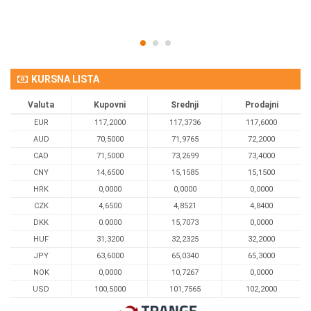
KURSNA LISTA
Valuta
Kupovni
Srednji
Prodajni
EUR
117,2000
117,3736
117,6000
AUD
70,5000
71,9765
72,2000
CAD
71,5000
73,2699
73,4000
CNY
14,6500
15,1585
15,1500
HRK
0,0000
0,0000
0,0000
CZK
4,6500
4,8521
4,8400
DKK
0.0000
15,7073
0,0000
HUF
31,3200
32,2325
32,2000
JPY
63,6000
65,0340
65,3000
NOK
0,0000
10,7267
0,0000
USD
100,5000
101,7565
102,2000