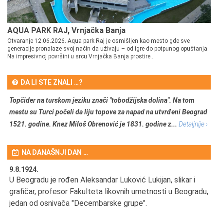
AQUA PARK RAJ, Vrnjačka Banja
Otvaranje 12.06.2026. Aqua park Raj je osmišljen kao mesto gde sve
generacije pronalaze svoj način da uživaju – od igre do potpunog opuštanja.
Na impresivnoj površini u srcu Vrnjačka Banja prostire...
DA LI STE ZNALI …?
Topčider na turskom jeziku znači "tobodžijska dolina". Na tom
mestu su Turci počeli da liju topove za napad na utvrđeni Beograd
1521. godine. Knez Miloš Obrenović je 1831. godine z...
Detaljnije ›
NA DANAŠNJI DAN …
9.8.1924.
9.
U Beogradu je rođen Aleksandar Luković Lukijan, slikar i
Pr
grafičar, profesor Fakulteta likovnih umetnosti u Beogradu,
JA
d
jedan od osnivača "Decembarske grupe".