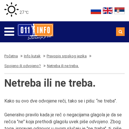
27 ℃
Početna
Info kutak
Pravopis srpskog jezika
Spojeno ili odvojeno?
Netreba ili ne treba.
Netreba ili ne treba.
Kako su ovo dve odvojene reči, tako se i pišu: “ne treba”.
Generalno pravilo kada je reč o negacijama glagola je da se
rečca "ne" koja prethodi glagolu uvek piše
odvojeno
. Zbog
toga, ispravan odgovor u ovom slučaju je "ne treba", tj. piše