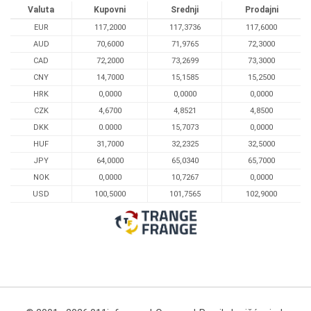
Valuta
Kupovni
Srednji
Prodajni
EUR
117,2000
117,3736
117,6000
AUD
70,6000
71,9765
72,3000
CAD
72,2000
73,2699
73,3000
CNY
14,7000
15,1585
15,2500
HRK
0,0000
0,0000
0,0000
CZK
4,6700
4,8521
4,8500
DKK
0.0000
15,7073
0,0000
HUF
31,7000
32,2325
32,5000
JPY
64,0000
65,0340
65,7000
NOK
0,0000
10,7267
0,0000
USD
100,5000
101,7565
102,9000