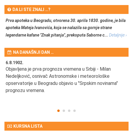
DA LI STE ZNALI …?
Prva apoteka u Beogradu, otvorena 30. aprila 1830. godine, je bila
apoteka Mateja Ivanovića, koja se nalazila sa gornje strane
legendarne kafane "Znak pitanja", prekoputa Saborne c...
Detaljnije ›
NA DANAŠNJI DAN …
6.8.1902.
6.
Objavljena je prva prognoza vremena u Srbiji - Milan
Od
Nedeljković, osnivač Astronomske i meteorološke
SA
opservatorije u Beogradu objavio u "Srpskim novinama"
prognozu vremena.
KURSNA LISTA