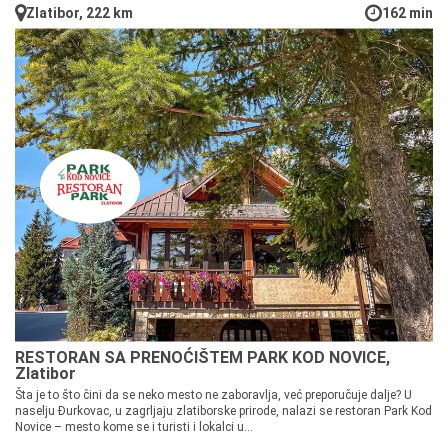
Zlatibor, 222 km
162 min
RESTORAN SA PRENOĆIŠTEM PARK KOD NOVICE,
Zlatibor
Šta je to što čini da se neko mesto ne zaboravlja, već preporučuje dalje? U
naselju Đurkovac, u zagrljaju zlatiborske prirode, nalazi se restoran Park Kod
Novice – mesto kome se i turisti i lokalci u...