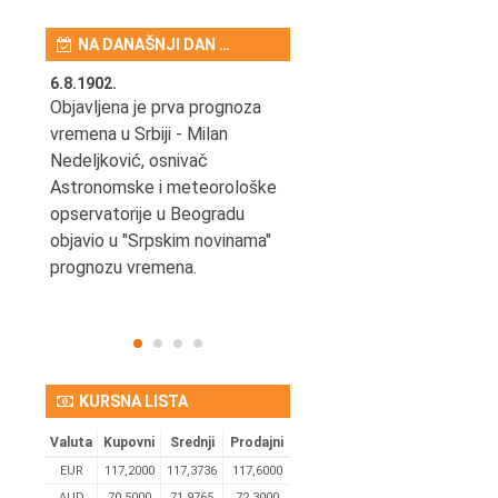
NA DANAŠNJI DAN …
6.8.1902.
6.8.2004.
nović,
Objavljena je prva prognoza
Odigrana je košarkaška
vremena u Srbiji - Milan
prijateljska utakmica izmeđ
ena
Nedeljković, osnivač
SCG i SAD u Beogradskoj
Astronomske i meteorološke
Areni.
opservatorije u Beogradu
objavio u "Srpskim novinama"
prognozu vremena.
KURSNA LISTA
Valuta
Kupovni
Srednji
Prodajni
EUR
117,2000
117,3736
117,6000
AUD
70,5000
71,9765
72,3000