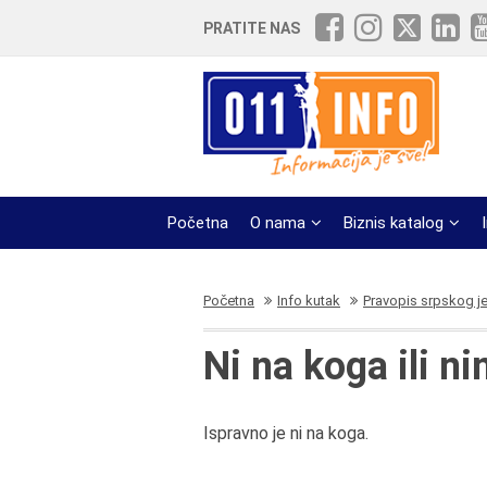
PRATITE NAS
Početna
O nama
Biznis katalog
Početna
Info kutak
Pravopis srpskog j
Ni na koga ili n
Ispravno je ni na koga.