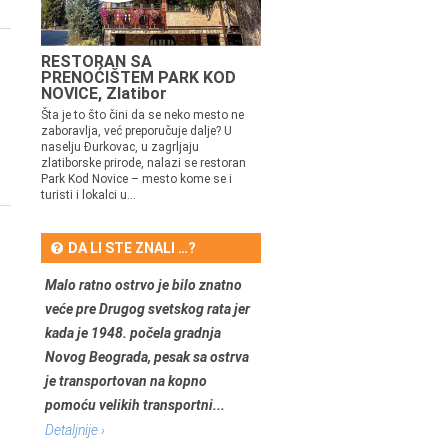
RESTORAN SA
PRENOĆIŠTEM PARK KOD
NOVICE, Zlatibor
Šta je to što čini da se neko mesto ne
zaboravlja, već preporučuje dalje? U
naselju Đurkovac, u zagrljaju
zlatiborske prirode, nalazi se restoran
Park Kod Novice – mesto kome se i
turisti i lokalci u...
DA LI STE ZNALI …?
Malo ratno ostrvo je bilo znatno
veće pre Drugog svetskog rata jer
kada je 1948. počela gradnja
Novog Beograda, pesak sa ostrva
je transportovan na kopno
pomoću velikih transportni...
Detaljnije ›