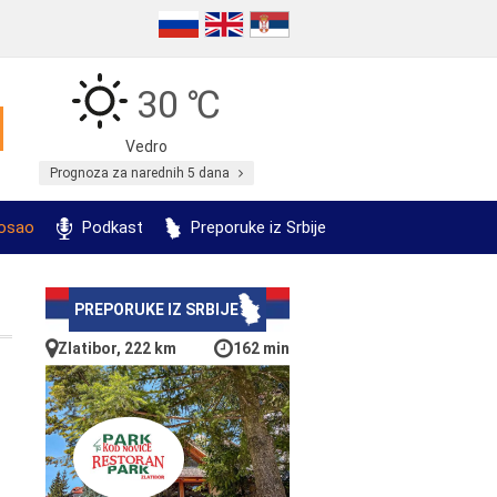
30 ℃
Vedro
Prognoza za narednih 5 dana
posao
Podkast
Preporuke iz Srbije
PREPORUKE IZ SRBIJE
Zlatibor, 222 km
162 min