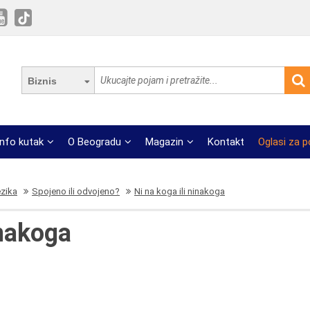
Biznis
Info kutak
O Beogradu
Magazin
Kontakt
Oglasi za 
ezika
Spojeno ili odvojeno?
Ni na koga ili ninakoga
inakoga