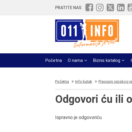
PRATITE NAS
Početna
O nama
Biznis katalog
Početna
Info kutak
Pravopis srpskog j
Odgovori ću ili 
Ispravno je odgovoriću.