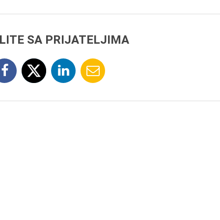
LITE SA PRIJATELJIMA
8.8.2013.
Preminuo je Dejan Kosa
istoričar filma, filmski re