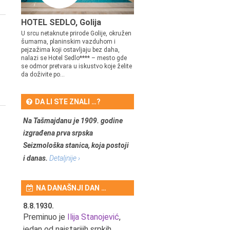
HOTEL SEDLO, Golija
U srcu netaknute prirode Golije, okružen
šumama, planinskim vazduhom i
pejzažima koji ostavljaju bez daha,
nalazi se Hotel Sedlo**** – mesto gde
se odmor pretvara u iskustvo koje želite
da doživite po...
DA LI STE ZNALI …?
Na Tašmajdanu je 1909. godine
izgrađena prva srpska
Seizmološka stanica, koja postoji
i danas.
Detaljnije ›
NA DANAŠNJI DAN …
8.8.1930.
8.8.1898.
nović,
Preminuo je
Ilija Stanojević
,
U Beogradu je rođen Pavle
ditelj,
jedan od najstarijih srpkih
Bihalji, književnik i izdavač.