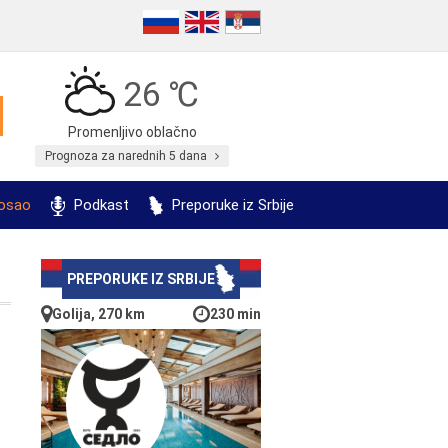
26 ℃
Promenljivo oblačno
Prognoza za narednih 5 dana
posao
Podkast
Preporuke iz Srbije
PREPORUKE IZ SRBIJE
Golija, 270 km
230 min