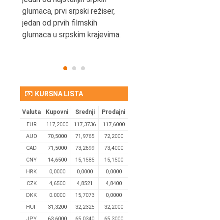
eta
glumaca, prvi srpski režiser,
jedan od prvih filmskih
glumaca u srpskim krajevima.
KURSNA LISTA
Valuta
Kupovni
Srednji
Prodajni
EUR
117,2000
117,3736
117,6000
AUD
70,5000
71,9765
72,2000
CAD
71,5000
73,2699
73,4000
CNY
14,6500
15,1585
15,1500
HRK
0,0000
0,0000
0,0000
CZK
4,6500
4,8521
4,8400
DKK
0.0000
15,7073
0,0000
HUF
31,3200
32,2325
32,2000
JPY
63,6000
65,0340
65,3000