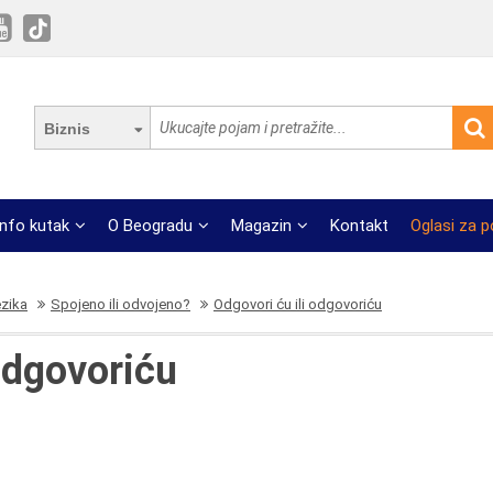
Biznis
Info kutak
O Beogradu
Magazin
Kontakt
Oglasi za 
ezika
Spojeno ili odvojeno?
Odgovori ću ili odgovoriću
odgovoriću