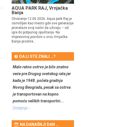
AQUA PARK RAJ, Vrnjačka
Banja
Otvaranje 12.06.2026. Aqua park Raj je
osmišljen kao mesto gde sve generacije
pronalaze svoj način da uživaju – od
igre do potpunog opuštanja. Na
impresivnoj površini u srcu Vrnjačka
Banja prostire...
DA LI STE ZNALI …?
Malo ratno ostrvo je bilo znatno
veće pre Drugog svetskog rata jer
kada je 1948. počela gradnja
Novog Beograda, pesak sa ostrva
je transportovan na kopno
pomoću velikih transportni...
Detaljnije ›
NA DANAŠNJI DAN …