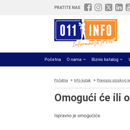
PRATITE NAS
Početna
O nama
Biznis katalog
Početna
Info kutak
Pravopis srpskog j
Omogući će ili
Ispravno je omogućiće.