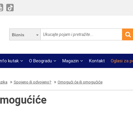
Biznis
Info kutak
O Beogradu
Magazin
Kontakt
Oglasi za 
ezika
Spojeno ili odvojeno?
Omogući će ili omogućiće
 omogućiće