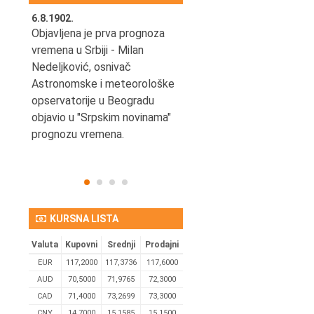
6.8.1902.
6.8.2004.
nović,
Objavljena je prva prognoza
Odigrana je košarkaška
vremena u Srbiji - Milan
prijateljska utakmica izmeđ
ena
Nedeljković, osnivač
SCG i SAD u Beogradskoj
Astronomske i meteorološke
Areni.
opservatorije u Beogradu
objavio u "Srpskim novinama"
prognozu vremena.
KURSNA LISTA
Valuta
Kupovni
Srednji
Prodajni
EUR
117,2000
117,3736
117,6000
AUD
70,5000
71,9765
72,3000
CAD
71,4000
73,2699
73,3000
CNY
14,7000
15,1585
15,1500