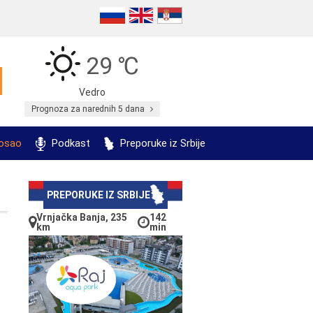
29 ℃
Vedro
Prognoza za narednih 5 dana
posao
Podkast
Preporuke iz Srbije
PREPORUKE IZ SRBIJE
Vrnjačka Banja, 235
142
km
min