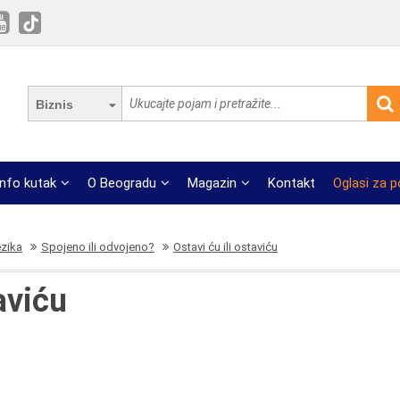
Biznis
Info kutak
O Beogradu
Magazin
Kontakt
Oglasi za 
ezika
Spojeno ili odvojeno?
Ostavi ću ili ostaviću
aviću