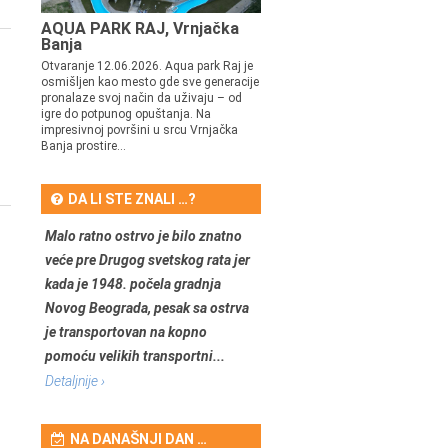
AQUA PARK RAJ, Vrnjačka
Banja
Otvaranje 12.06.2026. Aqua park Raj je
osmišljen kao mesto gde sve generacije
pronalaze svoj način da uživaju – od
igre do potpunog opuštanja. Na
impresivnoj površini u srcu Vrnjačka
Banja prostire...
DA LI STE ZNALI …?
Malo ratno ostrvo je bilo znatno
veće pre Drugog svetskog rata jer
kada je 1948. počela gradnja
Novog Beograda, pesak sa ostrva
je transportovan na kopno
pomoću velikih transportni...
Detaljnije ›
NA DANAŠNJI DAN …