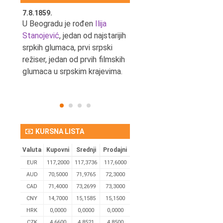
7.8.1859.
7.8.1855.
tić,
U Beogradu je rođen
Ilija
U Beogradu je rođen Svetis
Stanojević
, jedan od najstarijih
Dinulović, pozorišni glumac 
srpkih glumaca, prvi srpski
reditelj.
režiser, jedan od prvih filmskih
glumaca u srpskim krajevima.
KURSNA LISTA
Valuta
Kupovni
Srednji
Prodajni
EUR
117,2000
117,3736
117,6000
AUD
70,5000
71,9765
72,3000
CAD
71,4000
73,2699
73,3000
CNY
14,7000
15,1585
15,1500
HRK
0,0000
0,0000
0,0000
CZK
4,6600
4,8521
4,8500