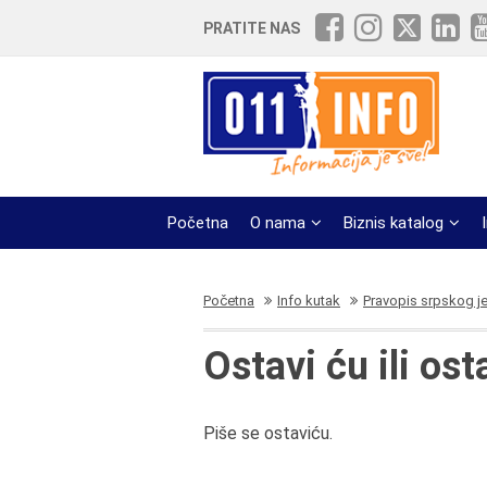
PRATITE NAS
Početna
O nama
Biznis katalog
Početna
Info kutak
Pravopis srpskog j
Ostavi ću ili ost
Piše se ostaviću.