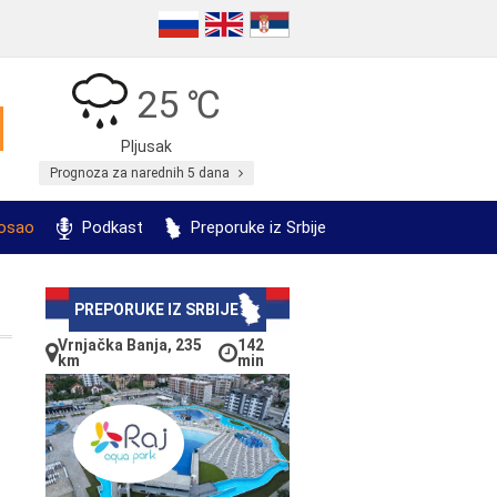
25 ℃
Pljusak
Prognoza za narednih 5 dana
posao
Podkast
Preporuke iz Srbije
PREPORUKE IZ SRBIJE
Vrnjačka Banja, 235
142
km
min