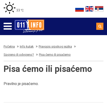
33 ℃
Početna
Info kutak
Pravopis srpskog jezika
Spojeno ili odvojeno?
Pisa ćemo ili pisaćemo
Pisa ćemo ili pisaćemo
Pravilno je pisaćemo.