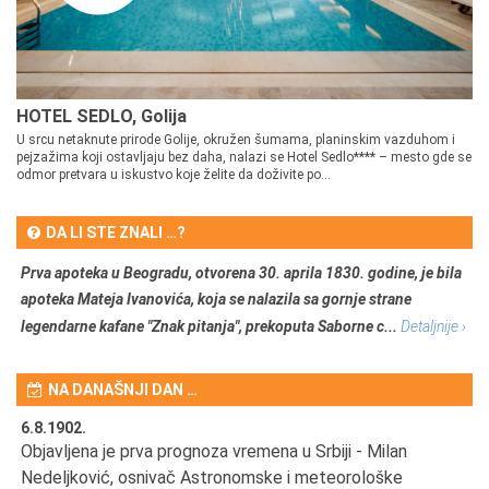
HOTEL SEDLO, Golija
U srcu netaknute prirode Golije, okružen šumama, planinskim vazduhom i
pejzažima koji ostavljaju bez daha, nalazi se Hotel Sedlo**** – mesto gde se
odmor pretvara u iskustvo koje želite da doživite po...
DA LI STE ZNALI …?
Prva apoteka u Beogradu, otvorena 30. aprila 1830. godine, je bila
apoteka Mateja Ivanovića, koja se nalazila sa gornje strane
legendarne kafane "Znak pitanja", prekoputa Saborne c...
Detaljnije ›
NA DANAŠNJI DAN …
6.8.1902.
6.
Objavljena je prva prognoza vremena u Srbiji - Milan
Od
Nedeljković, osnivač Astronomske i meteorološke
SA