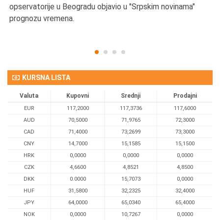
opservatorije u Beogradu objavio u "Srpskim novinama"
prognozu vremena.
KURSNA LISTA
Valuta
Kupovni
Srednji
Prodajni
EUR
117,2000
117,3736
117,6000
AUD
70,5000
71,9765
72,3000
CAD
71,4000
73,2699
73,3000
CNY
14,7000
15,1585
15,1500
HRK
0,0000
0,0000
0,0000
CZK
4,6600
4,8521
4,8500
DKK
0.0000
15,7073
0,0000
HUF
31,5800
32,2325
32,4000
JPY
64,0000
65,0340
65,4000
NOK
0,0000
10,7267
0,0000