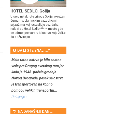
HOTEL SEDLO, Golija
U srcu netaknute prirode Golije, okružen
šumama, planinskim vazduhom i
pejzažima koji ostavljaju bez daha,
nalazi se Hotel Sedlo**** – mesto gde
se odmor pretvara u iskustvo koje želite
da doživite po...
DA LI STE ZNALI …?
Malo ratno ostrvo je bilo znatno
veće pre Drugog svetskog rata jer
kada je 1948. počela gradnja
Novog Beograda, pesak sa ostrva
je transportovan na kopno
pomoću velikih transportni...
Detaljnije ›
NA DANAŠNJI DAN …