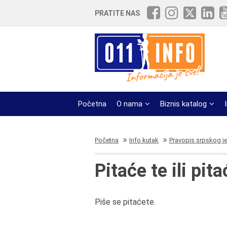
PRATITE NAS
Početna
O nama
Biznis katalog
Početna
Info kutak
Pravopis srpskog j
Pitaće te ili pit
Piše se pitaćete.