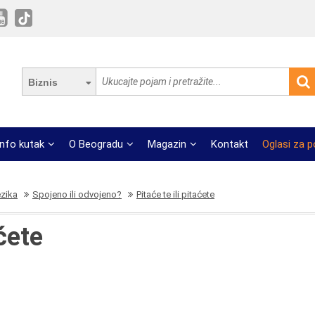
Biznis
Info kutak
O Beogradu
Magazin
Kontakt
Oglasi za 
ezika
Spojeno ili odvojeno?
Pitaće te ili pitaćete
aćete