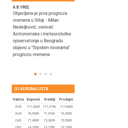
6.8.1902.
6.8.2004.
nović,
Objavljena je prva prognoza
Odigrana je košarkaška
vremena u Srbiji - Milan
prijateljska utakmica izmeđ
ena
Nedeljković, osnivač
SCG i SAD u Beogradskoj
Astronomske i meteorološke
Areni.
opservatorije u Beogradu
objavio u "Srpskim novinama"
prognozu vremena.
KURSNA LISTA
Valuta
Kupovni
Srednji
Prodajni
EUR
117,2000
117,3736
117,6000
AUD
70,5000
71,9765
72,3000
CAD
71,4000
73,2699
73,3000
CNY
14,7000
15,1585
15,1500