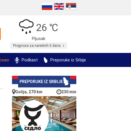
26 ℃
Pljusak
Prognoza za narednih 5 dana
posao
Podkast
Preporuke iz Srbije
PREPORUKE IZ SRBIJE
Golija, 270 km
230 min