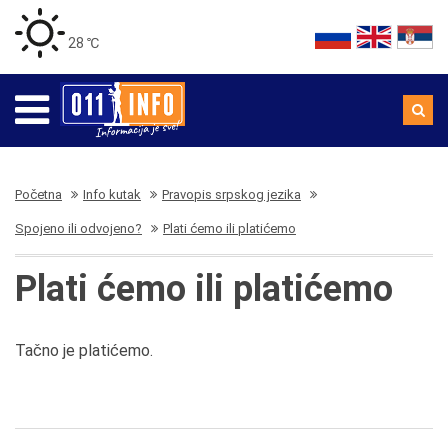
28 ℃
Početna
Info kutak
Pravopis srpskog jezika
Spojeno ili odvojeno?
Plati ćemo ili platićemo
Plati ćemo ili platićemo
Tačno je platićemo.