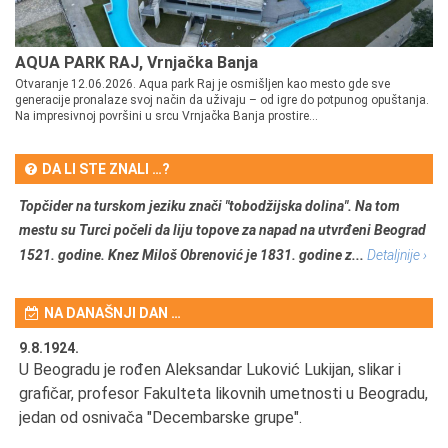
AQUA PARK RAJ, Vrnjačka Banja
Otvaranje 12.06.2026. Aqua park Raj je osmišljen kao mesto gde sve
generacije pronalaze svoj način da uživaju – od igre do potpunog opuštanja.
Na impresivnoj površini u srcu Vrnjačka Banja prostire...
DA LI STE ZNALI …?
Topčider na turskom jeziku znači "tobodžijska dolina". Na tom
mestu su Turci počeli da liju topove za napad na utvrđeni Beograd
1521. godine. Knez Miloš Obrenović je 1831. godine z...
Detaljnije ›
NA DANAŠNJI DAN …
9.8.1924.
9.
U Beogradu je rođen Aleksandar Luković Lukijan, slikar i
Pr
grafičar, profesor Fakulteta likovnih umetnosti u Beogradu,
JA
d
jedan od osnivača "Decembarske grupe".