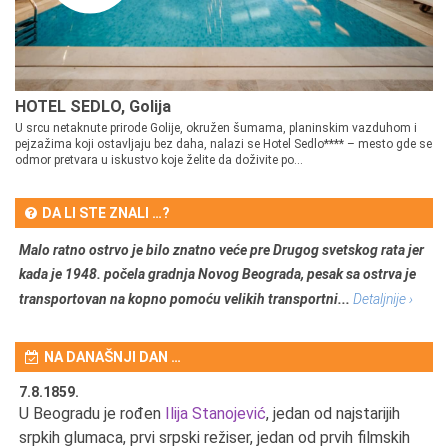
HOTEL SEDLO, Golija
U srcu netaknute prirode Golije, okružen šumama, planinskim vazduhom i
pejzažima koji ostavljaju bez daha, nalazi se Hotel Sedlo**** – mesto gde se
odmor pretvara u iskustvo koje želite da doživite po...
DA LI STE ZNALI …?
Malo ratno ostrvo je bilo znatno veće pre Drugog svetskog rata jer
kada je 1948. počela gradnja Novog Beograda, pesak sa ostrva je
transportovan na kopno pomoću velikih transportni...
Detaljnije ›
NA DANAŠNJI DAN …
7.8.1859.
7.
U Beogradu je rođen
Ilija Stanojević
, jedan od najstarijih
U 
srpkih glumaca, prvi srpski režiser, jedan od prvih filmskih
red