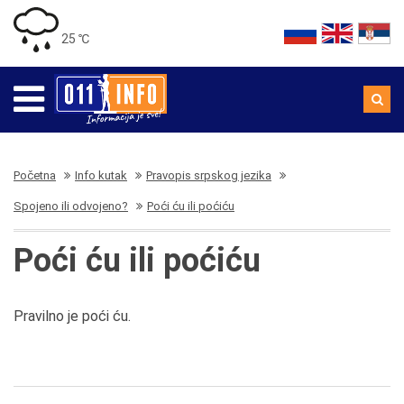
25 ℃
Početna
Info kutak
Pravopis srpskog jezika
Spojeno ili odvojeno?
Poći ću ili poćiću
Poći ću ili poćiću
Pravilno je poći ću.