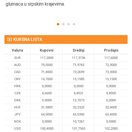
glumaca u srpskim krajevima.
KURSNA LISTA
Valuta
Kupovni
Srednji
Prodajni
EUR
117,2000
117,3736
117,6000
AUD
70,5000
71,9765
72,3000
CAD
71,4000
73,2699
73,3000
CNY
14,7000
15,1585
15,1500
HRK
0,0000
0,0000
0,0000
CZK
4,6600
4,8521
4,8500
DKK
0.0000
15,7073
0,0000
HUF
31,5800
32,2325
32,4000
JPY
64,0000
65,0340
65,4000
NOK
0,0000
10,7267
0,0000
USD
100,4000
101,7565
102,2000