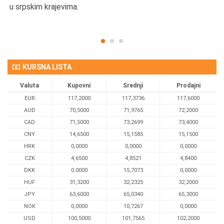
u srpskim krajevima.
KURSNA LISTA
Valuta
Kupovni
Srednji
Prodajni
EUR
117,2000
117,3736
117,6000
AUD
70,5000
71,9765
72,2000
CAD
71,5000
73,2699
73,4000
CNY
14,6500
15,1585
15,1500
HRK
0,0000
0,0000
0,0000
CZK
4,6500
4,8521
4,8400
DKK
0.0000
15,7073
0,0000
HUF
31,3200
32,2325
32,2000
JPY
63,6000
65,0340
65,3000
NOK
0,0000
10,7267
0,0000
USD
100,5000
101,7565
102,2000