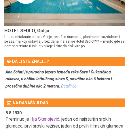
HOTEL SEDLO, Golija
U srcu netaknute prirode Golije, okružen šumama, planinskim vazduhom i
pejzažima koji ostavljaju bez daha, nalazi se Hotel Sedlo**** – mesto gde se
odmor pretvara u iskustvo koje želite da doživite po...
DA LI STE ZNALI …?
Ada Safari je prirodno jezero između reke Save i Čukaričkog
rukavca, u obliku latiničnog slova S, površine oko 6 hektara i
prosečne dubine oko 2 metara.
Detaljnije ›
NA DANAŠNJI DAN …
8.8.1930.
8.
Preminuo je
Ilija Stanojević
, jedan od najstarijih srpkih
U 
u
glumaca, prvi srpski režiser, jedan od prvih filmskih glumaca