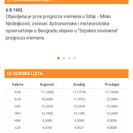
6.8.1902.
6.
Objavljena je prva prognoza vremena u Srbiji - Milan
Od
Nedeljković, osnivač Astronomske i meteorološke
SA
opservatorije u Beogradu objavio u "Srpskim novinama"
prognozu vremena.
KURSNA LISTA
Valuta
Kupovni
Srednji
Prodajni
EUR
117,2000
117,3736
117,6000
AUD
70,6000
71,9765
72,3000
CAD
72,2000
73,2699
73,3000
CNY
14,7000
15,1585
15,2500
HRK
0,0000
0,0000
0,0000
CZK
4,6700
4,8521
4,8500