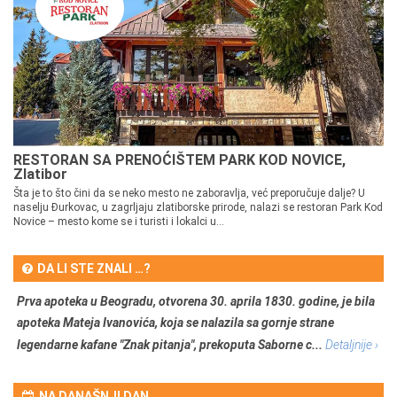
RESTORAN SA PRENOĆIŠTEM PARK KOD NOVICE,
Zlatibor
Šta je to što čini da se neko mesto ne zaboravlja, već preporučuje dalje? U
naselju Đurkovac, u zagrljaju zlatiborske prirode, nalazi se restoran Park Kod
Novice – mesto kome se i turisti i lokalci u...
DA LI STE ZNALI …?
Prva apoteka u Beogradu, otvorena 30. aprila 1830. godine, je bila
apoteka Mateja Ivanovića, koja se nalazila sa gornje strane
legendarne kafane "Znak pitanja", prekoputa Saborne c...
Detaljnije ›
NA DANAŠNJI DAN …