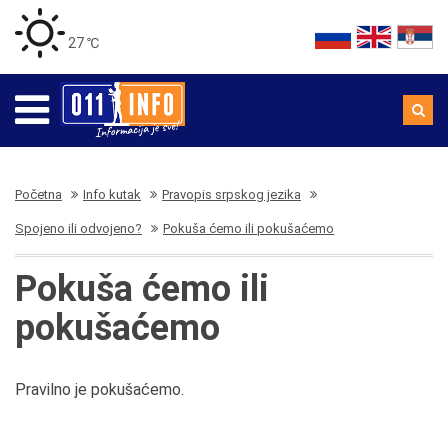
27 ℃
Početna
Info kutak
Pravopis srpskog jezika
Spojeno ili odvojeno?
Pokuša ćemo ili pokušaćemo
Pokuša ćemo ili
pokušaćemo
Pravilno je pokušaćemo.