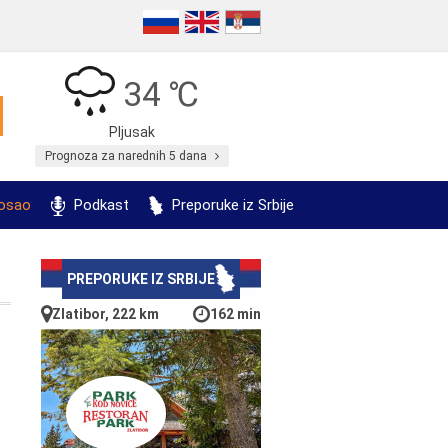
34 ℃
Pljusak
Prognoza za narednih 5 dana
posao
Podkast
Preporuke iz Srbije
PREPORUKE IZ SRBIJE
Zlatibor, 222 km
162 min