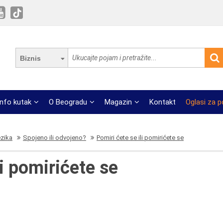
Biznis
Info kutak
O Beogradu
Magazin
Kontakt
Oglasi za 
ezika
Spojeno ili odvojeno?
Pomiri ćete se ili pomirićete se
li pomirićete se