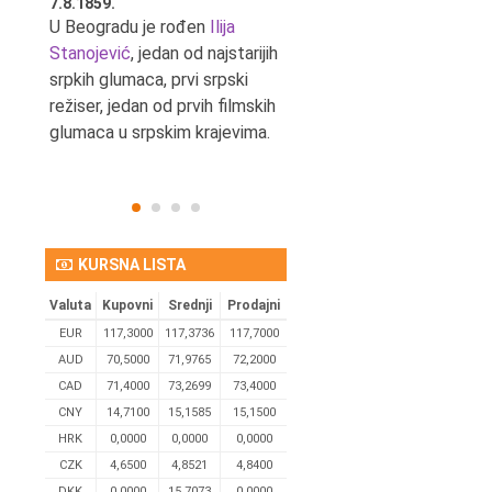
7.8.1859.
7.8.1855.
tić,
U Beogradu je rođen
Ilija
U Beogradu je rođen Svetis
Stanojević
, jedan od najstarijih
Dinulović, pozorišni glumac 
srpkih glumaca, prvi srpski
reditelj.
režiser, jedan od prvih filmskih
glumaca u srpskim krajevima.
KURSNA LISTA
Valuta
Kupovni
Srednji
Prodajni
EUR
117,3000
117,3736
117,7000
AUD
70,5000
71,9765
72,2000
CAD
71,4000
73,2699
73,4000
CNY
14,7100
15,1585
15,1500
HRK
0,0000
0,0000
0,0000
CZK
4,6500
4,8521
4,8400
DKK
0.0000
15,7073
0,0000