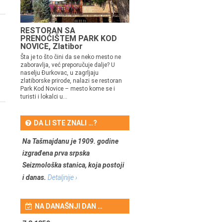
RESTORAN SA
PRENOĆIŠTEM PARK KOD
NOVICE, Zlatibor
Šta je to što čini da se neko mesto ne
zaboravlja, već preporučuje dalje? U
naselju Đurkovac, u zagrljaju
zlatiborske prirode, nalazi se restoran
Park Kod Novice – mesto kome se i
turisti i lokalci u...
DA LI STE ZNALI …?
Na Tašmajdanu je 1909. godine
izgrađena prva srpska
Seizmološka stanica, koja postoji
i danas.
Detaljnije ›
NA DANAŠNJI DAN …