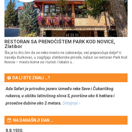
RESTORAN SA PRENOĆIŠTEM PARK KOD NOVICE,
Zlatibor
Šta je to što čini da se neko mesto ne zaboravlja, već preporučuje dalje? U
naselju Đurkovac, u zagrljaju zlatiborske prirode, nalazi se restoran Park Kod
Novice – mesto kome se i turisti i lokalci u...
DA LI STE ZNALI …?
Ada Safari je prirodno jezero između reke Save i Čukaričkog
rukavca, u obliku latiničnog slova S, površine oko 6 hektara i
prosečne dubine oko 2 metara.
Detaljnije ›
NA DANAŠNJI DAN …
8.8.1930.
8.