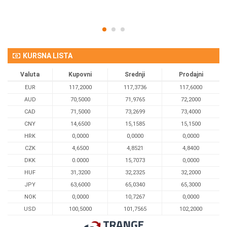
KURSNA LISTA
Valuta
Kupovni
Srednji
Prodajni
EUR
117,2000
117,3736
117,6000
AUD
70,5000
71,9765
72,2000
CAD
71,5000
73,2699
73,4000
CNY
14,6500
15,1585
15,1500
HRK
0,0000
0,0000
0,0000
CZK
4,6500
4,8521
4,8400
DKK
0.0000
15,7073
0,0000
HUF
31,3200
32,2325
32,2000
JPY
63,6000
65,0340
65,3000
NOK
0,0000
10,7267
0,0000
USD
100,5000
101,7565
102,2000