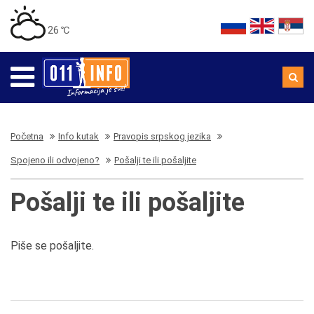
26 ℃
Početna
Info kutak
Pravopis srpskog jezika
Spojeno ili odvojeno?
Pošalji te ili pošaljite
Pošalji te ili pošaljite
Piše se pošaljite.