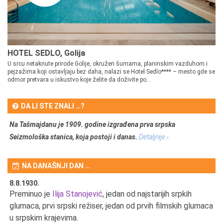
HOTEL SEDLO, Golija
U srcu netaknute prirode Golije, okružen šumama, planinskim vazduhom i
pejzažima koji ostavljaju bez daha, nalazi se Hotel Sedlo**** – mesto gde se
odmor pretvara u iskustvo koje želite da doživite po...
DA LI STE ZNALI …?
Na Tašmajdanu je 1909. godine izgrađena prva srpska
Seizmološka stanica, koja postoji i danas.
Detaljnije ›
NA DANAŠNJI DAN …
8.8.1930.
8.
Preminuo je
Ilija Stanojević
, jedan od najstarijih srpkih
U 
u
glumaca, prvi srpski režiser, jedan od prvih filmskih glumaca
u srpskim krajevima.