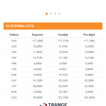
KURSNA LISTA
Valuta
Kupovni
Srednji
Prodajni
EUR
117,3000
117,3736
117,7000
AUD
70,5000
71,9765
72,2000
CAD
71,4000
73,2699
73,4000
CNY
14,7100
15,1585
15,1500
HRK
0,0000
0,0000
0,0000
CZK
4,6500
4,8521
4,8400
DKK
0.0000
15,7073
0,0000
HUF
31,3200
32,2325
32,2000
JPY
64,0000
65,0340
65,3000
NOK
0,0000
10,7267
0,0000
USD
99,5000
101,7565
102,2000