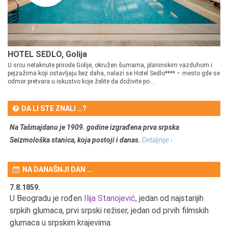
HOTEL SEDLO, Golija
U srcu netaknute prirode Golije, okružen šumama, planinskim vazduhom i
pejzažima koji ostavljaju bez daha, nalazi se Hotel Sedlo**** – mesto gde se
odmor pretvara u iskustvo koje želite da doživite po...
DA LI STE ZNALI …?
Na Tašmajdanu je 1909. godine izgrađena prva srpska
Seizmološka stanica, koja postoji i danas.
Detaljnije ›
NA DANAŠNJI DAN …
7.8.1859.
7.
U Beogradu je rođen
Ilija Stanojević
, jedan od najstarijih
U 
srpkih glumaca, prvi srpski režiser, jedan od prvih filmskih
red
glumaca u srpskim krajevima.