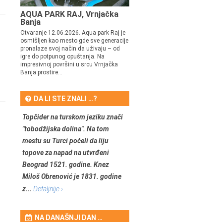
AQUA PARK RAJ, Vrnjačka
Banja
Otvaranje 12.06.2026. Aqua park Raj je
osmišljen kao mesto gde sve generacije
pronalaze svoj način da uživaju – od
igre do potpunog opuštanja. Na
impresivnoj površini u srcu Vrnjačka
Banja prostire...
DA LI STE ZNALI …?
Topčider na turskom jeziku znači
"tobodžijska dolina". Na tom
mestu su Turci počeli da liju
topove za napad na utvrđeni
Beograd 1521. godine. Knez
Miloš Obrenović je 1831. godine
z...
Detaljnije ›
NA DANAŠNJI DAN …