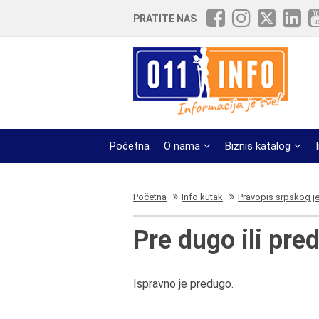
PRATITE NAS
Početna
O nama
Biznis katalog
Početna
Info kutak
Pravopis srpskog j
Pre dugo ili pre
Ispravno je predugo.