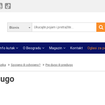
Biznis
Info kutak
O Beogradu
Magazin
Kontakt
Oglasi za 
ezika
Spojeno ili odvojeno?
Pre dugo ili predugo
dugo