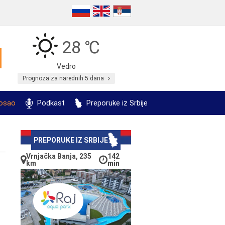
28 ℃
Vedro
Prognoza za narednih 5 dana
posao
Podkast
Preporuke iz Srbije
PREPORUKE IZ SRBIJE
Vrnjačka Banja, 235
142
km
min