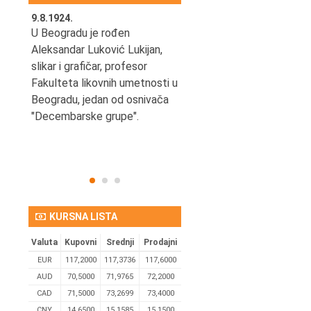
9.8.1924.
9.8.2013.
šao u
U Beogradu je rođen
Preminuo je Vladimir Šams,
e
Aleksandar Luković Lukijan,
mašinski inženjer, pilot,
vetni
slikar i grafičar, profesor
kapetan JAT-a,
Fakulteta likovnih umetnosti u
počasni predsednik Aero-
ih
Beogradu, jedan od osnivača
kluba "Naša krila".
užno
"Decembarske grupe".
KURSNA LISTA
Valuta
Kupovni
Srednji
Prodajni
EUR
117,2000
117,3736
117,6000
AUD
70,5000
71,9765
72,2000
CAD
71,5000
73,2699
73,4000
CNY
14,6500
15,1585
15,1500