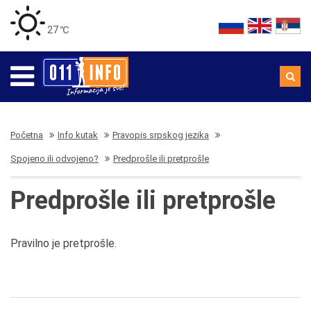
27 ℃
Početna
Info kutak
Pravopis srpskog jezika
Spojeno ili odvojeno?
Predprošle ili pretprošle
Predprošle ili pretprošle
Pravilno je pretprošle.