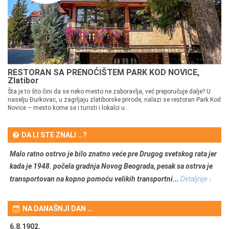
RESTORAN SA PRENOĆIŠTEM PARK KOD NOVICE,
Zlatibor
Šta je to što čini da se neko mesto ne zaboravlja, već preporučuje dalje? U
naselju Đurkovac, u zagrljaju zlatiborske prirode, nalazi se restoran Park Kod
Novice – mesto kome se i turisti i lokalci u...
DA LI STE ZNALI …?
Malo ratno ostrvo je bilo znatno veće pre Drugog svetskog rata jer
kada je 1948. počela gradnja Novog Beograda, pesak sa ostrva je
transportovan na kopno pomoću velikih transportni...
Detaljnije ›
NA DANAŠNJI DAN …
6.8.1902.
6.